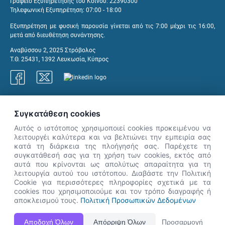
Γραφείο Εξυπηρέτησης του Κοινού: 22390300
Τηλεφωνική Εξυπηρέτηση: 07:00 - 18:00
Εξυπηρέτηση με φυσική παρουσία γίνεται από τις 7:00 μέχρι τις 16:00,
μετά από διευθέτηση συνάντησης.
Αναβύσσου 2, 2025 Στρόβολος
Τ.Θ. 25431, 1392 Λευκωσία, Κύπρος
Γραφεία ΑνΑΔ
Συγκατάθεση cookies
Αυτός ο ιστότοπος χρησιμοποιεί cookies προκειμένου να
λειτουργέι καλύτερα και να βελτιώνει την εμπειρία σας
κατά τη διάρκεια της πλοήγησής σας. Παρέχετε τη
×
συγκατάθεσή σας για τη χρήση των cookies, εκτός από
👋 Καλώς ήρθες! Είμαι η Νόησις.
αυτά που κρίνονται ως απολύτως απαραίτητα για τη
Πες μου πώς μπορώ να σε βοηθήσω
λειτουργία αυτού του ιστότοπου. Διαβάστε την Πολιτική
Cookie για περισσότερες πληροφορίες σχετικά με τα
σήμερα.
cookies που χρησιμοποιούμε και τον τρόπο διαγραφής ή
αποκλεισμού τους.
Πολιτική Προσωπικών Δεδομένων
Η Ιστοσελίδα ΑνΑΔ είναι πλήρως συμβατή με τις νεότερες εκδόσεις, Google Chrome, Mozilla Firefox,
Αποδοχή Όλων
Απόρριψη Όλων
Προσαρμογή
Apple Safari καθώς και Internet Explorer.