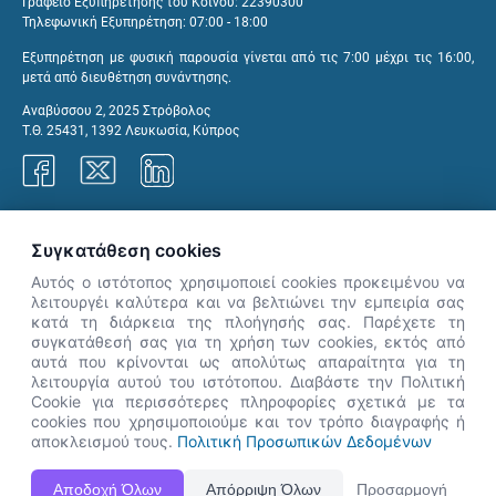
Γραφείο Εξυπηρέτησης του Κοινού: 22390300
Τηλεφωνική Εξυπηρέτηση: 07:00 - 18:00
Εξυπηρέτηση με φυσική παρουσία γίνεται από τις 7:00 μέχρι τις 16:00,
μετά από διευθέτηση συνάντησης.
Αναβύσσου 2, 2025 Στρόβολος
Τ.Θ. 25431, 1392 Λευκωσία, Κύπρος
Γραφεία ΑνΑΔ
Συγκατάθεση cookies
Αυτός ο ιστότοπος χρησιμοποιεί cookies προκειμένου να
λειτουργέι καλύτερα και να βελτιώνει την εμπειρία σας
κατά τη διάρκεια της πλοήγησής σας. Παρέχετε τη
×
συγκατάθεσή σας για τη χρήση των cookies, εκτός από
👋 Καλώς ήρθες! Είμαι η Νόησις.
αυτά που κρίνονται ως απολύτως απαραίτητα για τη
Πες μου πώς μπορώ να σε βοηθήσω
λειτουργία αυτού του ιστότοπου. Διαβάστε την Πολιτική
Cookie για περισσότερες πληροφορίες σχετικά με τα
σήμερα.
cookies που χρησιμοποιούμε και τον τρόπο διαγραφής ή
αποκλεισμού τους.
Πολιτική Προσωπικών Δεδομένων
Η Ιστοσελίδα ΑνΑΔ είναι πλήρως συμβατή με τις νεότερες εκδόσεις, Google Chrome, Mozilla Firefox,
Αποδοχή Όλων
Απόρριψη Όλων
Προσαρμογή
Apple Safari καθώς και Internet Explorer.