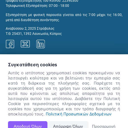
Γραφείο Εξυπηρέτησης του Κοινού: 22390300
Τηλεφωνική Εξυπηρέτηση: 07:00 - 18:00
Εξυπηρέτηση με φυσική παρουσία γίνεται από τις 7:00 μέχρι τις 16:00,
μετά από διευθέτηση συνάντησης.
Αναβύσσου 2, 2025 Στρόβολος
Τ.Θ. 25431, 1392 Λευκωσία, Κύπρος
Γραφεία ΑνΑΔ
Συγκατάθεση cookies
Αυτός ο ιστότοπος χρησιμοποιεί cookies προκειμένου να
λειτουργέι καλύτερα και να βελτιώνει την εμπειρία σας
κατά τη διάρκεια της πλοήγησής σας. Παρέχετε τη
×
συγκατάθεσή σας για τη χρήση των cookies, εκτός από
👋 Καλώς ήρθες! Είμαι η Νόησις.
αυτά που κρίνονται ως απολύτως απαραίτητα για τη
Πες μου πώς μπορώ να σε βοηθήσω
λειτουργία αυτού του ιστότοπου. Διαβάστε την Πολιτική
Cookie για περισσότερες πληροφορίες σχετικά με τα
σήμερα.
cookies που χρησιμοποιούμε και τον τρόπο διαγραφής ή
αποκλεισμού τους.
Πολιτική Προσωπικών Δεδομένων
Η Ιστοσελίδα ΑνΑΔ είναι πλήρως συμβατή με τις νεότερες εκδόσεις, Google Chrome, Mozilla Firefox,
Αποδοχή Όλων
Απόρριψη Όλων
Προσαρμογή
Apple Safari καθώς και Internet Explorer.