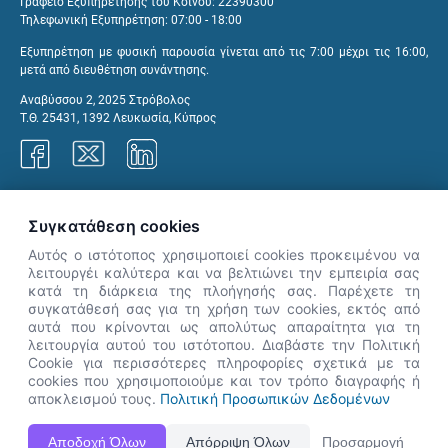
Γραφείο Εξυπηρέτησης του Κοινού: 22390300
Τηλεφωνική Εξυπηρέτηση: 07:00 - 18:00
Εξυπηρέτηση με φυσική παρουσία γίνεται από τις 7:00 μέχρι τις 16:00,
μετά από διευθέτηση συνάντησης.
Αναβύσσου 2, 2025 Στρόβολος
Τ.Θ. 25431, 1392 Λευκωσία, Κύπρος
Γραφεία ΑνΑΔ
Συγκατάθεση cookies
Αυτός ο ιστότοπος χρησιμοποιεί cookies προκειμένου να
λειτουργέι καλύτερα και να βελτιώνει την εμπειρία σας
κατά τη διάρκεια της πλοήγησής σας. Παρέχετε τη
×
συγκατάθεσή σας για τη χρήση των cookies, εκτός από
👋 Καλώς ήρθες! Είμαι η Νόησις.
αυτά που κρίνονται ως απολύτως απαραίτητα για τη
Πες μου πώς μπορώ να σε βοηθήσω
λειτουργία αυτού του ιστότοπου. Διαβάστε την Πολιτική
Cookie για περισσότερες πληροφορίες σχετικά με τα
σήμερα.
cookies που χρησιμοποιούμε και τον τρόπο διαγραφής ή
αποκλεισμού τους.
Πολιτική Προσωπικών Δεδομένων
Η Ιστοσελίδα ΑνΑΔ είναι πλήρως συμβατή με τις νεότερες εκδόσεις, Google Chrome, Mozilla Firefox,
Αποδοχή Όλων
Απόρριψη Όλων
Προσαρμογή
Apple Safari καθώς και Internet Explorer.