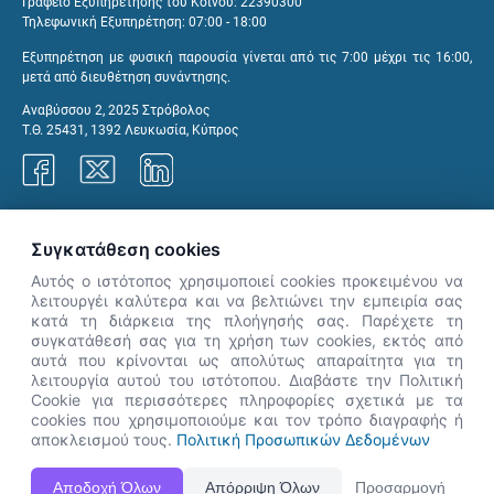
Γραφείο Εξυπηρέτησης του Κοινού: 22390300
Τηλεφωνική Εξυπηρέτηση: 07:00 - 18:00
Εξυπηρέτηση με φυσική παρουσία γίνεται από τις 7:00 μέχρι τις 16:00,
μετά από διευθέτηση συνάντησης.
Αναβύσσου 2, 2025 Στρόβολος
Τ.Θ. 25431, 1392 Λευκωσία, Κύπρος
Γραφεία ΑνΑΔ
Συγκατάθεση cookies
Αυτός ο ιστότοπος χρησιμοποιεί cookies προκειμένου να
λειτουργέι καλύτερα και να βελτιώνει την εμπειρία σας
κατά τη διάρκεια της πλοήγησής σας. Παρέχετε τη
×
συγκατάθεσή σας για τη χρήση των cookies, εκτός από
👋 Καλώς ήρθες! Είμαι η Νόησις.
αυτά που κρίνονται ως απολύτως απαραίτητα για τη
Πες μου πώς μπορώ να σε βοηθήσω
λειτουργία αυτού του ιστότοπου. Διαβάστε την Πολιτική
Cookie για περισσότερες πληροφορίες σχετικά με τα
σήμερα.
cookies που χρησιμοποιούμε και τον τρόπο διαγραφής ή
αποκλεισμού τους.
Πολιτική Προσωπικών Δεδομένων
Η Ιστοσελίδα ΑνΑΔ είναι πλήρως συμβατή με τις νεότερες εκδόσεις, Google Chrome, Mozilla Firefox,
Αποδοχή Όλων
Απόρριψη Όλων
Προσαρμογή
Apple Safari καθώς και Internet Explorer.