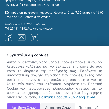
Γραφείο Εξυπηρέτησης του Κοινού: 22390300
Τηλεφωνική Εξυπηρέτηση: 07:00 - 18:00
Εξυπηρέτηση με φυσική παρουσία γίνεται από τις 7:00 μέχρι τις 16:00,
μετά από διευθέτηση συνάντησης.
Αναβύσσου 2, 2025 Στρόβολος
Τ.Θ. 25431, 1392 Λευκωσία, Κύπρος
Γραφεία ΑνΑΔ
Συγκατάθεση cookies
Αυτός ο ιστότοπος χρησιμοποιεί cookies προκειμένου να
λειτουργέι καλύτερα και να βελτιώνει την εμπειρία σας
κατά τη διάρκεια της πλοήγησής σας. Παρέχετε τη
×
συγκατάθεσή σας για τη χρήση των cookies, εκτός από
👋 Καλώς ήρθες! Είμαι η Νόησις.
αυτά που κρίνονται ως απολύτως απαραίτητα για τη
Πες μου πώς μπορώ να σε βοηθήσω
λειτουργία αυτού του ιστότοπου. Διαβάστε την Πολιτική
Cookie για περισσότερες πληροφορίες σχετικά με τα
σήμερα.
cookies που χρησιμοποιούμε και τον τρόπο διαγραφής ή
αποκλεισμού τους.
Πολιτική Προσωπικών Δεδομένων
Η Ιστοσελίδα ΑνΑΔ είναι πλήρως συμβατή με τις νεότερες εκδόσεις, Google Chrome, Mozilla Firefox,
Αποδοχή Όλων
Απόρριψη Όλων
Προσαρμογή
Apple Safari καθώς και Internet Explorer.