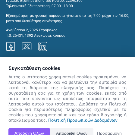
Γραφείο Εξυπηρέτησης του Κοινού: 22390300
Τηλεφωνική Εξυπηρέτηση: 07:00 - 18:00
Εξυπηρέτηση με φυσική παρουσία γίνεται από τις 7:00 μέχρι τις 16:00,
μετά από διευθέτηση συνάντησης.
Αναβύσσου 2, 2025 Στρόβολος
Τ.Θ. 25431, 1392 Λευκωσία, Κύπρος
Γραφεία ΑνΑΔ
Συγκατάθεση cookies
Αυτός ο ιστότοπος χρησιμοποιεί cookies προκειμένου να
λειτουργέι καλύτερα και να βελτιώνει την εμπειρία σας
κατά τη διάρκεια της πλοήγησής σας. Παρέχετε τη
×
συγκατάθεσή σας για τη χρήση των cookies, εκτός από
👋 Καλώς ήρθες! Είμαι η Νόησις.
αυτά που κρίνονται ως απολύτως απαραίτητα για τη
Πες μου πώς μπορώ να σε βοηθήσω
λειτουργία αυτού του ιστότοπου. Διαβάστε την Πολιτική
Cookie για περισσότερες πληροφορίες σχετικά με τα
σήμερα.
cookies που χρησιμοποιούμε και τον τρόπο διαγραφής ή
αποκλεισμού τους.
Πολιτική Προσωπικών Δεδομένων
Η Ιστοσελίδα ΑνΑΔ είναι πλήρως συμβατή με τις νεότερες εκδόσεις, Google Chrome, Mozilla Firefox,
Αποδοχή Όλων
Απόρριψη Όλων
Προσαρμογή
Apple Safari καθώς και Internet Explorer.