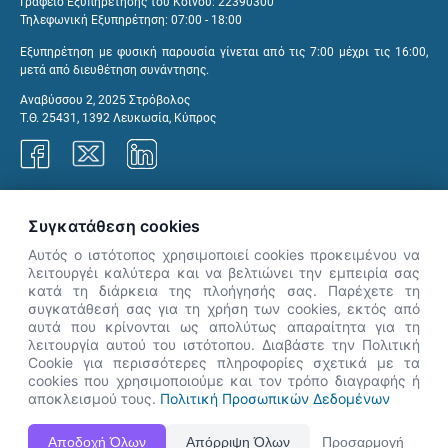
Γραφείο Εξυπηρέτησης του Κοινού: 22390300
Τηλεφωνική Εξυπηρέτηση: 07:00 - 18:00
Εξυπηρέτηση με φυσική παρουσία γίνεται από τις 7:00 μέχρι τις 16:00,
μετά από διευθέτηση συνάντησης.
Αναβύσσου 2, 2025 Στρόβολος
Τ.Θ. 25431, 1392 Λευκωσία, Κύπρος
Γραφεία ΑνΑΔ
Συγκατάθεση cookies
Αυτός ο ιστότοπος χρησιμοποιεί cookies προκειμένου να
λειτουργέι καλύτερα και να βελτιώνει την εμπειρία σας
κατά τη διάρκεια της πλοήγησής σας. Παρέχετε τη
×
συγκατάθεσή σας για τη χρήση των cookies, εκτός από
👋 Καλώς ήρθες! Είμαι η Νόησις.
αυτά που κρίνονται ως απολύτως απαραίτητα για τη
Πες μου πώς μπορώ να σε βοηθήσω
λειτουργία αυτού του ιστότοπου. Διαβάστε την Πολιτική
Cookie για περισσότερες πληροφορίες σχετικά με τα
σήμερα.
cookies που χρησιμοποιούμε και τον τρόπο διαγραφής ή
αποκλεισμού τους.
Πολιτική Προσωπικών Δεδομένων
Η Ιστοσελίδα ΑνΑΔ είναι πλήρως συμβατή με τις νεότερες εκδόσεις, Google Chrome, Mozilla Firefox,
Αποδοχή Όλων
Απόρριψη Όλων
Προσαρμογή
Apple Safari καθώς και Internet Explorer.