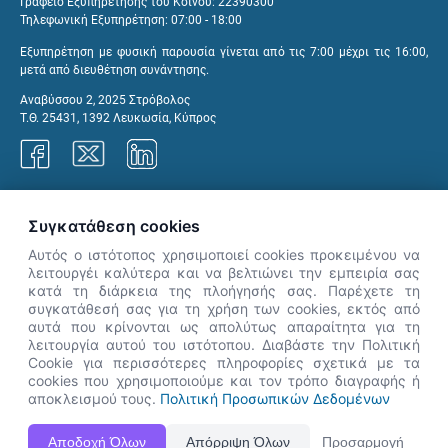
Γραφείο Εξυπηρέτησης του Κοινού: 22390300
Τηλεφωνική Εξυπηρέτηση: 07:00 - 18:00
Εξυπηρέτηση με φυσική παρουσία γίνεται από τις 7:00 μέχρι τις 16:00,
μετά από διευθέτηση συνάντησης.
Αναβύσσου 2, 2025 Στρόβολος
Τ.Θ. 25431, 1392 Λευκωσία, Κύπρος
Γραφεία ΑνΑΔ
Συγκατάθεση cookies
Αυτός ο ιστότοπος χρησιμοποιεί cookies προκειμένου να
λειτουργέι καλύτερα και να βελτιώνει την εμπειρία σας
κατά τη διάρκεια της πλοήγησής σας. Παρέχετε τη
×
συγκατάθεσή σας για τη χρήση των cookies, εκτός από
👋 Καλώς ήρθες! Είμαι η Νόησις.
αυτά που κρίνονται ως απολύτως απαραίτητα για τη
Πες μου πώς μπορώ να σε βοηθήσω
λειτουργία αυτού του ιστότοπου. Διαβάστε την Πολιτική
Cookie για περισσότερες πληροφορίες σχετικά με τα
σήμερα.
cookies που χρησιμοποιούμε και τον τρόπο διαγραφής ή
αποκλεισμού τους.
Πολιτική Προσωπικών Δεδομένων
Η Ιστοσελίδα ΑνΑΔ είναι πλήρως συμβατή με τις νεότερες εκδόσεις, Google Chrome, Mozilla Firefox,
Αποδοχή Όλων
Απόρριψη Όλων
Προσαρμογή
Apple Safari καθώς και Internet Explorer.