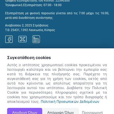
Γραφείο Εξυπηρέτησης του Κοινού: 22390300
Τηλεφωνική Εξυπηρέτηση: 07:00 - 18:00
Εξυπηρέτηση με φυσική παρουσία γίνεται από τις 7:00 μέχρι τις 16:00,
μετά από διευθέτηση συνάντησης.
Αναβύσσου 2, 2025 Στρόβολος
Τ.Θ. 25431, 1392 Λευκωσία, Κύπρος
Γραφεία ΑνΑΔ
Συγκατάθεση cookies
Αυτός ο ιστότοπος χρησιμοποιεί cookies προκειμένου να
λειτουργέι καλύτερα και να βελτιώνει την εμπειρία σας
κατά τη διάρκεια της πλοήγησής σας. Παρέχετε τη
×
συγκατάθεσή σας για τη χρήση των cookies, εκτός από
👋 Καλώς ήρθες! Είμαι η Νόησις.
αυτά που κρίνονται ως απολύτως απαραίτητα για τη
Πες μου πώς μπορώ να σε βοηθήσω
λειτουργία αυτού του ιστότοπου. Διαβάστε την Πολιτική
Cookie για περισσότερες πληροφορίες σχετικά με τα
σήμερα.
cookies που χρησιμοποιούμε και τον τρόπο διαγραφής ή
αποκλεισμού τους.
Πολιτική Προσωπικών Δεδομένων
Η Ιστοσελίδα ΑνΑΔ είναι πλήρως συμβατή με τις νεότερες εκδόσεις, Google Chrome, Mozilla Firefox,
Αποδοχή Όλων
Απόρριψη Όλων
Προσαρμογή
Apple Safari καθώς και Internet Explorer.