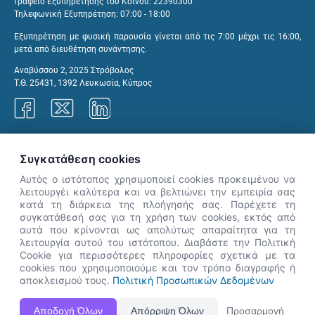
Γραφείο Εξυπηρέτησης του Κοινού: 22390300
Τηλεφωνική Εξυπηρέτηση: 07:00 - 18:00
Εξυπηρέτηση με φυσική παρουσία γίνεται από τις 7:00 μέχρι τις 16:00,
μετά από διευθέτηση συνάντησης.
Αναβύσσου 2, 2025 Στρόβολος
Τ.Θ. 25431, 1392 Λευκωσία, Κύπρος
Γραφεία ΑνΑΔ
Συγκατάθεση cookies
Αυτός ο ιστότοπος χρησιμοποιεί cookies προκειμένου να
λειτουργέι καλύτερα και να βελτιώνει την εμπειρία σας
κατά τη διάρκεια της πλοήγησής σας. Παρέχετε τη
×
συγκατάθεσή σας για τη χρήση των cookies, εκτός από
👋 Καλώς ήρθες! Είμαι η Νόησις.
αυτά που κρίνονται ως απολύτως απαραίτητα για τη
Πες μου πώς μπορώ να σε βοηθήσω
λειτουργία αυτού του ιστότοπου. Διαβάστε την Πολιτική
Cookie για περισσότερες πληροφορίες σχετικά με τα
σήμερα.
cookies που χρησιμοποιούμε και τον τρόπο διαγραφής ή
αποκλεισμού τους.
Πολιτική Προσωπικών Δεδομένων
Η Ιστοσελίδα ΑνΑΔ είναι πλήρως συμβατή με τις νεότερες εκδόσεις, Google Chrome, Mozilla Firefox,
Αποδοχή Όλων
Απόρριψη Όλων
Προσαρμογή
Apple Safari καθώς και Internet Explorer.