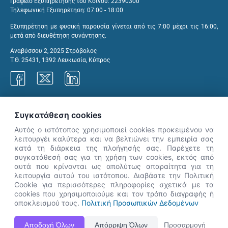
Γραφείο Εξυπηρέτησης του Κοινού: 22390300
Τηλεφωνική Εξυπηρέτηση: 07:00 - 18:00
Εξυπηρέτηση με φυσική παρουσία γίνεται από τις 7:00 μέχρι τις 16:00,
μετά από διευθέτηση συνάντησης.
Αναβύσσου 2, 2025 Στρόβολος
Τ.Θ. 25431, 1392 Λευκωσία, Κύπρος
Γραφεία ΑνΑΔ
Συγκατάθεση cookies
Αυτός ο ιστότοπος χρησιμοποιεί cookies προκειμένου να
λειτουργέι καλύτερα και να βελτιώνει την εμπειρία σας
κατά τη διάρκεια της πλοήγησής σας. Παρέχετε τη
×
συγκατάθεσή σας για τη χρήση των cookies, εκτός από
👋 Καλώς ήρθες! Είμαι η Νόησις.
αυτά που κρίνονται ως απολύτως απαραίτητα για τη
Πες μου πώς μπορώ να σε βοηθήσω
λειτουργία αυτού του ιστότοπου. Διαβάστε την Πολιτική
Cookie για περισσότερες πληροφορίες σχετικά με τα
σήμερα.
cookies που χρησιμοποιούμε και τον τρόπο διαγραφής ή
αποκλεισμού τους.
Πολιτική Προσωπικών Δεδομένων
Η Ιστοσελίδα ΑνΑΔ είναι πλήρως συμβατή με τις νεότερες εκδόσεις, Google Chrome, Mozilla Firefox,
Αποδοχή Όλων
Απόρριψη Όλων
Προσαρμογή
Apple Safari καθώς και Internet Explorer.