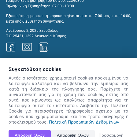
Γραφείο Εξυπηρέτησης του Κοινού: 22390300
Τηλεφωνική Εξυπηρέτηση: 07:00 - 18:00
Εξυπηρέτηση με φυσική παρουσία γίνεται από τις 7:00 μέχρι τις 16:00,
μετά από διευθέτηση συνάντησης.
Αναβύσσου 2, 2025 Στρόβολος
Τ.Θ. 25431, 1392 Λευκωσία, Κύπρος
Γραφεία ΑνΑΔ
Συγκατάθεση cookies
Αυτός ο ιστότοπος χρησιμοποιεί cookies προκειμένου να
λειτουργέι καλύτερα και να βελτιώνει την εμπειρία σας
κατά τη διάρκεια της πλοήγησής σας. Παρέχετε τη
×
συγκατάθεσή σας για τη χρήση των cookies, εκτός από
👋 Καλώς ήρθες! Είμαι η Νόησις.
αυτά που κρίνονται ως απολύτως απαραίτητα για τη
Πες μου πώς μπορώ να σε βοηθήσω
λειτουργία αυτού του ιστότοπου. Διαβάστε την Πολιτική
Cookie για περισσότερες πληροφορίες σχετικά με τα
σήμερα.
cookies που χρησιμοποιούμε και τον τρόπο διαγραφής ή
αποκλεισμού τους.
Πολιτική Προσωπικών Δεδομένων
Η Ιστοσελίδα ΑνΑΔ είναι πλήρως συμβατή με τις νεότερες εκδόσεις, Google Chrome, Mozilla Firefox,
Αποδοχή Όλων
Απόρριψη Όλων
Προσαρμογή
Apple Safari καθώς και Internet Explorer.