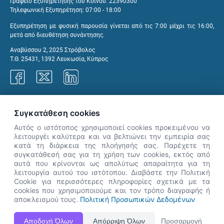
Γραφείο Εξυπηρέτησης του Κοινού: 22390300
Τηλεφωνική Εξυπηρέτηση: 07:00 - 18:00
Εξυπηρέτηση με φυσική παρουσία γίνεται από τις 7:00 μέχρι τις 16:00,
μετά από διευθέτηση συνάντησης.
Αναβύσσου 2, 2025 Στρόβολος
Τ.Θ. 25431, 1392 Λευκωσία, Κύπρος
Γραφεία ΑνΑΔ
Συγκατάθεση cookies
Αυτός ο ιστότοπος χρησιμοποιεί cookies προκειμένου να
λειτουργέι καλύτερα και να βελτιώνει την εμπειρία σας
κατά τη διάρκεια της πλοήγησής σας. Παρέχετε τη
×
συγκατάθεσή σας για τη χρήση των cookies, εκτός από
👋 Καλώς ήρθες! Είμαι η Νόησις.
αυτά που κρίνονται ως απολύτως απαραίτητα για τη
Πες μου πώς μπορώ να σε βοηθήσω
λειτουργία αυτού του ιστότοπου. Διαβάστε την Πολιτική
Cookie για περισσότερες πληροφορίες σχετικά με τα
σήμερα.
cookies που χρησιμοποιούμε και τον τρόπο διαγραφής ή
αποκλεισμού τους.
Πολιτική Προσωπικών Δεδομένων
Η Ιστοσελίδα ΑνΑΔ είναι πλήρως συμβατή με τις νεότερες εκδόσεις, Google Chrome, Mozilla Firefox,
Αποδοχή Όλων
Απόρριψη Όλων
Προσαρμογή
Apple Safari καθώς και Internet Explorer.