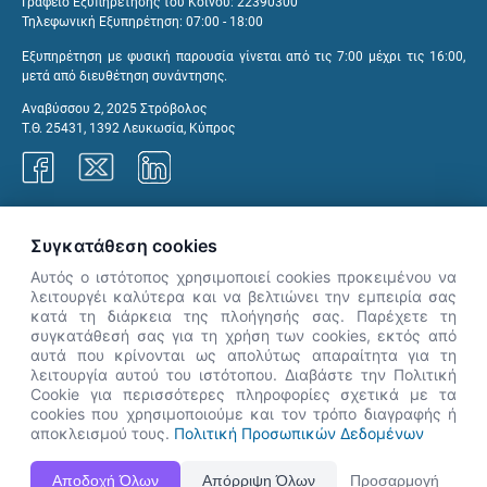
Γραφείο Εξυπηρέτησης του Κοινού: 22390300
Τηλεφωνική Εξυπηρέτηση: 07:00 - 18:00
Εξυπηρέτηση με φυσική παρουσία γίνεται από τις 7:00 μέχρι τις 16:00,
μετά από διευθέτηση συνάντησης.
Αναβύσσου 2, 2025 Στρόβολος
Τ.Θ. 25431, 1392 Λευκωσία, Κύπρος
Γραφεία ΑνΑΔ
Συγκατάθεση cookies
Αυτός ο ιστότοπος χρησιμοποιεί cookies προκειμένου να
λειτουργέι καλύτερα και να βελτιώνει την εμπειρία σας
κατά τη διάρκεια της πλοήγησής σας. Παρέχετε τη
×
συγκατάθεσή σας για τη χρήση των cookies, εκτός από
👋 Καλώς ήρθες! Είμαι η Νόησις.
αυτά που κρίνονται ως απολύτως απαραίτητα για τη
Πες μου πώς μπορώ να σε βοηθήσω
λειτουργία αυτού του ιστότοπου. Διαβάστε την Πολιτική
Cookie για περισσότερες πληροφορίες σχετικά με τα
σήμερα.
cookies που χρησιμοποιούμε και τον τρόπο διαγραφής ή
αποκλεισμού τους.
Πολιτική Προσωπικών Δεδομένων
Η Ιστοσελίδα ΑνΑΔ είναι πλήρως συμβατή με τις νεότερες εκδόσεις, Google Chrome, Mozilla Firefox,
Αποδοχή Όλων
Απόρριψη Όλων
Προσαρμογή
Apple Safari καθώς και Internet Explorer.