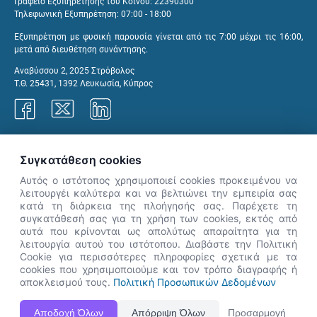
Γραφείο Εξυπηρέτησης του Κοινού: 22390300
Τηλεφωνική Εξυπηρέτηση: 07:00 - 18:00
Εξυπηρέτηση με φυσική παρουσία γίνεται από τις 7:00 μέχρι τις 16:00,
μετά από διευθέτηση συνάντησης.
Αναβύσσου 2, 2025 Στρόβολος
Τ.Θ. 25431, 1392 Λευκωσία, Κύπρος
Γραφεία ΑνΑΔ
Συγκατάθεση cookies
Αυτός ο ιστότοπος χρησιμοποιεί cookies προκειμένου να
λειτουργέι καλύτερα και να βελτιώνει την εμπειρία σας
κατά τη διάρκεια της πλοήγησής σας. Παρέχετε τη
×
συγκατάθεσή σας για τη χρήση των cookies, εκτός από
👋 Καλώς ήρθες! Είμαι η Νόησις.
αυτά που κρίνονται ως απολύτως απαραίτητα για τη
Πες μου πώς μπορώ να σε βοηθήσω
λειτουργία αυτού του ιστότοπου. Διαβάστε την Πολιτική
Cookie για περισσότερες πληροφορίες σχετικά με τα
σήμερα.
cookies που χρησιμοποιούμε και τον τρόπο διαγραφής ή
αποκλεισμού τους.
Πολιτική Προσωπικών Δεδομένων
Η Ιστοσελίδα ΑνΑΔ είναι πλήρως συμβατή με τις νεότερες εκδόσεις, Google Chrome, Mozilla Firefox,
Αποδοχή Όλων
Απόρριψη Όλων
Προσαρμογή
Apple Safari καθώς και Internet Explorer.