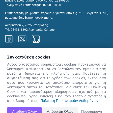
Γραφείο Εξυπηρέτησης του Κοινού: 22390300
Τηλεφωνική Εξυπηρέτηση: 07:00 - 18:00
Εξυπηρέτηση με φυσική παρουσία γίνεται από τις 7:00 μέχρι τις 16:00,
μετά από διευθέτηση συνάντησης.
Αναβύσσου 2, 2025 Στρόβολος
Τ.Θ. 25431, 1392 Λευκωσία, Κύπρος
Γραφεία ΑνΑΔ
Συγκατάθεση cookies
Αυτός ο ιστότοπος χρησιμοποιεί cookies προκειμένου να
λειτουργέι καλύτερα και να βελτιώνει την εμπειρία σας
κατά τη διάρκεια της πλοήγησής σας. Παρέχετε τη
×
συγκατάθεσή σας για τη χρήση των cookies, εκτός από
👋 Καλώς ήρθες! Είμαι η Νόησις.
αυτά που κρίνονται ως απολύτως απαραίτητα για τη
Πες μου πώς μπορώ να σε βοηθήσω
λειτουργία αυτού του ιστότοπου. Διαβάστε την Πολιτική
Cookie για περισσότερες πληροφορίες σχετικά με τα
σήμερα.
cookies που χρησιμοποιούμε και τον τρόπο διαγραφής ή
αποκλεισμού τους.
Πολιτική Προσωπικών Δεδομένων
Η Ιστοσελίδα ΑνΑΔ είναι πλήρως συμβατή με τις νεότερες εκδόσεις, Google Chrome, Mozilla Firefox,
Αποδοχή Όλων
Απόρριψη Όλων
Προσαρμογή
Apple Safari καθώς και Internet Explorer.