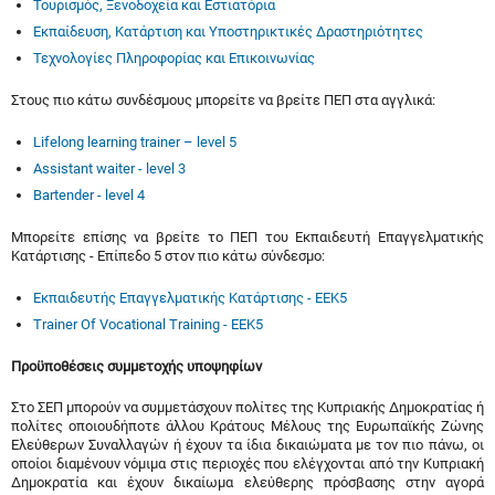
Τουρισμός, Ξενοδοχεία και Εστιατόρια
Εκπαίδευση, Κατάρτιση και Υποστηρικτικές Δραστηριότητες
Τεχνολογίες Πληροφορίας και Επικοινωνίας
Στους πιο κάτω συνδέσμους μπορείτε να βρείτε ΠΕΠ στα αγγλικά:
Lifelong learning trainer – level 5
Assistant waiter - level 3
Bartender - level 4
Μπορείτε επίσης να βρείτε το ΠΕΠ του Εκπαιδευτή Επαγγελματικής
Κατάρτισης - Επίπεδο 5 στον πιο κάτω σύνδεσμο:
Εκπαιδευτής Επαγγελματικής Κατάρτισης - ΕΕΚ5
Trainer Of Vocational Training - EEK5
Προϋποθέσεις συμμετοχής υποψηφίων
Στο ΣΕΠ μπορούν να συμμετάσχουν πολίτες της Κυπριακής Δημοκρατίας ή
πολίτες οποιουδήποτε άλλου Κράτους Μέλους της Ευρωπαϊκής Ζώνης
Ελεύθερων Συναλλαγών ή έχουν τα ίδια δικαιώματα με τον πιο πάνω, οι
οποίοι διαμένουν νόμιμα στις περιοχές που ελέγχονται από την Κυπριακή
Δημοκρατία και έχουν δικαίωμα ελεύθερης πρόσβασης στην αγορά