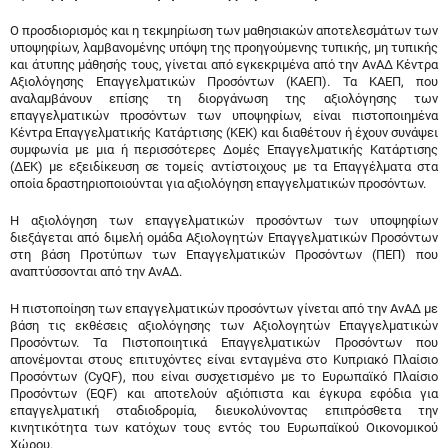
Ο προσδιορισμός και η τεκμηρίωση των μαθησιακών αποτελεσμάτων των
υποψηφίων, λαμβανομένης υπόψη της προηγούμενης τυπικής, μη τυπικής
και άτυπης μάθησής τους, γίνεται από εγκεκριμένα από την ΑνΑΔ Κέντρα
Αξιολόγησης Επαγγελματικών Προσόντων (ΚΑΕΠ). Τα ΚΑΕΠ, που
αναλαμβάνουν επίσης τη διοργάνωση της αξιολόγησης των
επαγγελματικών προσόντων των υποψηφίων, είναι πιστοποιημένα
Κέντρα Επαγγελματικής Κατάρτισης (ΚΕΚ) και διαθέτουν ή έχουν συνάψει
συμφωνία με μια ή περισσότερες Δομές Επαγγελματικής Κατάρτισης
(ΔΕΚ) με εξειδίκευση σε τομείς αντίστοιχους με τα Επαγγέλματα στα
οποία δραστηριοποιούνται για αξιολόγηση επαγγελματικών προσόντων.
Η αξιολόγηση των επαγγελματικών προσόντων των υποψηφίων
διεξάγεται από διμελή ομάδα Αξιολογητών Επαγγελματικών Προσόντων
στη βάση Προτύπων των Επαγγελματικών Προσόντων (ΠΕΠ) που
αναπτύσσονται από την ΑνΑΔ.
Η πιστοποίηση των επαγγελματικών προσόντων γίνεται από την ΑνΑΔ με
βάση τις εκθέσεις αξιολόγησης των Αξιολογητών Επαγγελματικών
Προσόντων. Τα Πιστοποιητικά Επαγγελματικών Προσόντων που
απονέμονται στους επιτυχόντες είναι ενταγμένα στο Κυπριακό Πλαίσιο
Προσόντων (CyQF), που είναι συσχετισμένο με το Ευρωπαϊκό Πλαίσιο
Προσόντων (EQF) και αποτελούν αξιόπιστα και έγκυρα εφόδια για
επαγγελματική σταδιοδρομία, διευκολύνοντας επιπρόσθετα την
κινητικότητα των κατόχων τους εντός του Ευρωπαϊκού Οικονομικού
Χώρου.