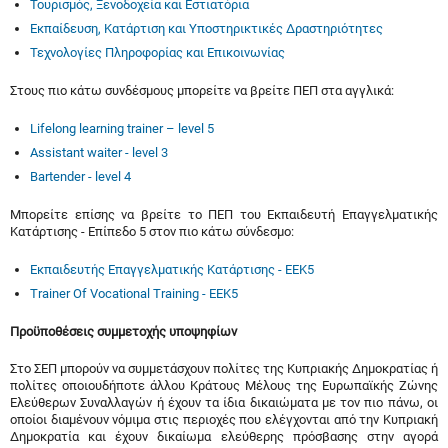
Τουρισμός, Ξενοδοχεία και Εστιατόρια
Εκπαίδευση, Κατάρτιση και Υποστηρικτικές Δραστηριότητες
Τεχνολογίες Πληροφορίας και Επικοινωνίας
Στους πιο κάτω συνδέσμους μπορείτε να βρείτε ΠΕΠ στα αγγλικά:
Lifelong learning trainer – level 5
Assistant waiter - level 3
Bartender - level 4
Μπορείτε επίσης να βρείτε το ΠΕΠ του Εκπαιδευτή Επαγγελματικής
Κατάρτισης - Επίπεδο 5 στον πιο κάτω σύνδεσμο:
Εκπαιδευτής Επαγγελματικής Κατάρτισης - ΕΕΚ5
Trainer Of Vocational Training - EEK5
Προϋποθέσεις συμμετοχής υποψηφίων
Στο ΣΕΠ μπορούν να συμμετάσχουν πολίτες της Κυπριακής Δημοκρατίας ή
πολίτες οποιουδήποτε άλλου Κράτους Μέλους της Ευρωπαϊκής Ζώνης
Ελεύθερων Συναλλαγών ή έχουν τα ίδια δικαιώματα με τον πιο πάνω, οι
οποίοι διαμένουν νόμιμα στις περιοχές που ελέγχονται από την Κυπριακή
Δημοκρατία και έχουν δικαίωμα ελεύθερης πρόσβασης στην αγορά