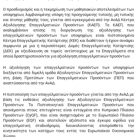
Ο προσδιορισμός και η τεκμηρίωση των μαθησιακών αποτελεσμάτων των
υποψηφίων, λαμβανομένης υπόψη της προηγούμενης τυπικής, μη τυπικής
και άτυπης μάθησής τους, γίνεται από εγκεκριμένα από την ΑνΑΔ Κέντρα
Αξιολόγησης Επαγγελματικών Προσόντων (ΚΑΕΠ). Τα ΚΑΕΠ, που
αναλαμβάνουν επίσης τη διοργάνωση της αξιολόγησης των
επαγγελματικών προσόντων των υποψηφίων, είναι πιστοποιημένα
Κέντρα Επαγγελματικής Κατάρτισης (ΚΕΚ) και διαθέτουν ή έχουν συνάψει
συμφωνία με μια ή περισσότερες Δομές Επαγγελματικής Κατάρτισης
(ΔΕΚ) με εξειδίκευση σε τομείς αντίστοιχους με τα Επαγγέλματα στα
οποία δραστηριοποιούνται για αξιολόγηση επαγγελματικών προσόντων.
Η αξιολόγηση των επαγγελματικών προσόντων των υποψηφίων
διεξάγεται από διμελή ομάδα Αξιολογητών Επαγγελματικών Προσόντων
στη βάση Προτύπων των Επαγγελματικών Προσόντων (ΠΕΠ) που
αναπτύσσονται από την ΑνΑΔ.
Η πιστοποίηση των επαγγελματικών προσόντων γίνεται από την ΑνΑΔ με
βάση τις εκθέσεις αξιολόγησης των Αξιολογητών Επαγγελματικών
Προσόντων. Τα Πιστοποιητικά Επαγγελματικών Προσόντων που
απονέμονται στους επιτυχόντες είναι ενταγμένα στο Κυπριακό Πλαίσιο
Προσόντων (CyQF), που είναι συσχετισμένο με το Ευρωπαϊκό Πλαίσιο
Προσόντων (EQF) και αποτελούν αξιόπιστα και έγκυρα εφόδια για
επαγγελματική σταδιοδρομία, διευκολύνοντας επιπρόσθετα την
κινητικότητα των κατόχων τους εντός του Ευρωπαϊκού Οικονομικού
Χώρου.