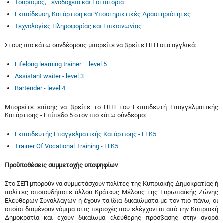
Τουρισμός, Ξενοδοχεία και Εστιατόρια
Εκπαίδευση, Κατάρτιση και Υποστηρικτικές Δραστηριότητες
Τεχνολογίες Πληροφορίας και Επικοινωνίας
Στους πιο κάτω συνδέσμους μπορείτε να βρείτε ΠΕΠ στα αγγλικά:
Lifelong learning trainer – level 5
Assistant waiter - level 3
Bartender - level 4
Μπορείτε επίσης να βρείτε το ΠΕΠ του Εκπαιδευτή Επαγγελματικής
Κατάρτισης - Επίπεδο 5 στον πιο κάτω σύνδεσμο:
Εκπαιδευτής Επαγγελματικής Κατάρτισης - ΕΕΚ5
Trainer Of Vocational Training - EEK5
Προϋποθέσεις συμμετοχής υποψηφίων
Στο ΣΕΠ μπορούν να συμμετάσχουν πολίτες της Κυπριακής Δημοκρατίας ή
πολίτες οποιουδήποτε άλλου Κράτους Μέλους της Ευρωπαϊκής Ζώνης
Ελεύθερων Συναλλαγών ή έχουν τα ίδια δικαιώματα με τον πιο πάνω, οι
οποίοι διαμένουν νόμιμα στις περιοχές που ελέγχονται από την Κυπριακή
Δημοκρατία και έχουν δικαίωμα ελεύθερης πρόσβασης στην αγορά