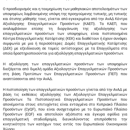
Ο προσδιορισμός και η τεκμηρίωση των μαθησιακών αποτελεσμάτων των
υποψηφίων, λαμβανομένης υπόψη της προηγούμενης τυπικής, μη τυπικής
και άτυπης μάθησής τους, γίνεται από εγκεκριμένα από την ΑνΑΔ Κέντρα
Αξιολόγησης Επαγγελματικών Προσόντων (ΚΑΕΠ). Τα ΚΑΕΠ, που
αναλαμβάνουν επίσης τη διοργάνωση της αξιολόγησης των
επαγγελματικών προσόντων των υποψηφίων, είναι πιστοποιημένα
Κέντρα Επαγγελματικής Κατάρτισης (ΚΕΚ) και διαθέτουν ή έχουν συνάψει
συμφωνία με μια ή περισσότερες Δομές Επαγγελματικής Κατάρτισης
(ΔΕΚ) με εξειδίκευση σε τομείς αντίστοιχους με τα Επαγγέλματα στα
οποία δραστηριοποιούνται για αξιολόγηση επαγγελματικών προσόντων.
Η αξιολόγηση των επαγγελματικών προσόντων των υποψηφίων
διεξάγεται από διμελή ομάδα Αξιολογητών Επαγγελματικών Προσόντων
στη βάση Προτύπων των Επαγγελματικών Προσόντων (ΠΕΠ) που
αναπτύσσονται από την ΑνΑΔ.
Η πιστοποίηση των επαγγελματικών προσόντων γίνεται από την ΑνΑΔ με
βάση τις εκθέσεις αξιολόγησης των Αξιολογητών Επαγγελματικών
Προσόντων. Τα Πιστοποιητικά Επαγγελματικών Προσόντων που
απονέμονται στους επιτυχόντες είναι ενταγμένα στο Κυπριακό Πλαίσιο
Προσόντων (CyQF), που είναι συσχετισμένο με το Ευρωπαϊκό Πλαίσιο
Προσόντων (EQF) και αποτελούν αξιόπιστα και έγκυρα εφόδια για
επαγγελματική σταδιοδρομία, διευκολύνοντας επιπρόσθετα την
κινητικότητα των κατόχων τους εντός του Ευρωπαϊκού Οικονομικού
Χώρου.