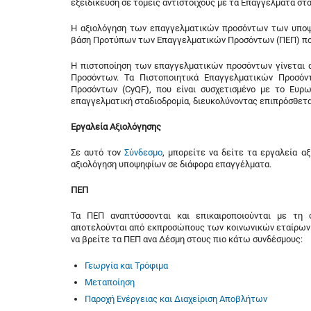
εξειδίκευση σε τομείς αντίστοιχους με τα Επαγγέλματα στ
Η αξιολόγηση των επαγγελματικών προσόντων των υποψ
βάση Προτύπων των Επαγγελματικών Προσόντων (ΠΕΠ) που
Η πιστοποίηση των επαγγελματικών προσόντων γίνεται 
Προσόντων. Τα Πιστοποιητικά Επαγγελματικών Προσόντ
Προσόντων (CyQF), που είναι συσχετισμένο με το Ευρω
επαγγελματική σταδιοδρομία, διευκολύνοντας επιπρόσθετα
Εργαλεία Αξιολόγησης
Σε αυτό τον
Σύνδεσμο
, μπορείτε να δείτε τα εργαλεία 
αξιολόγηση υποψηφίων σε διάφορα επαγγέλματα.
ΠΕΠ
Τα ΠΕΠ αναπτύσσονται και επικαιροποιούνται με τη
αποτελούνται από εκπροσώπους των κοινωνικών εταίρων κ
να βρείτε τα ΠΕΠ ανα Δέσμη στους πιο κάτω συνδέσμους:
Γεωργία και Τρόφιμα
Μεταποίηση
Παροχή Ενέργειας και Διαχείριση Αποβλήτων