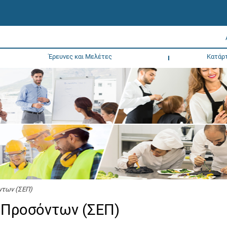
Έρευνες και Μελέτες
Κατάρ
ντων (ΣΕΠ)
 Προσόντων (ΣΕΠ)