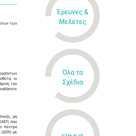
Έρευνες &
Μελέτες
όντων των
Όλα τα
προσόντων
σθετα, οι
Σχέδια
θμιση του
οιαδήποτε
πικής, μη
ΚΑΕΠ, που
α Κέντρα
 (ΔΕΚ) με