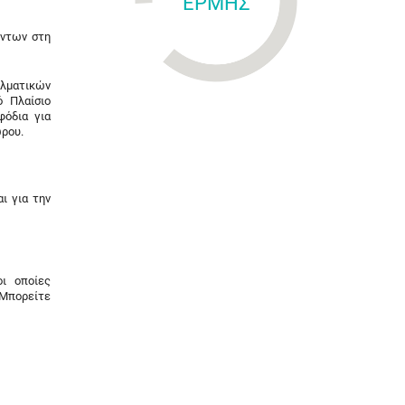
ΕΡΜΗΣ
όντων στη
ελματικών
ό Πλαίσιο
φόδια για
ώρου.
ι για την
ι οποίες
 Μπορείτε