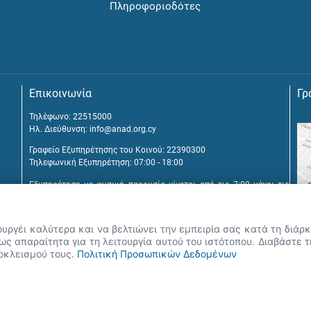
Πληροφοριοδότες
Επικοινωνία
Γρ
Τηλέφωνο: 22515000
Ηλ. Διεύθυνση:
info@anad.org.cy
Γραφείο Εξυπηρέτησης του Κοινού: 22390300
Τηλεφωνική Εξυπηρέτηση: 07:00 - 18:00
Εξυπηρέτηση με φυσική παρουσία γίνεται από τις 7:00 μέχρι τις
16:00, μετά από διευθέτηση συνάντησης.
Αναβύσσου 2, 2025 Στρόβολος
ουργέι καλύτερα και να βελτιώνει την εμπειρία σας κατά τη διά
Τ.Θ. 25431, 1392 Λευκωσία, Κύπρος
ς απαραίτητα για τη λειτουργία αυτού του ιστότοπου. Διαβάστε 
ποκλεισμού τους.
Πολιτική Προσωπικών Δεδομένων
εις, Google Chrome, Mozilla Firefox, Apple Safari καθώς και Internet Explore
 δικαιώματα 2026