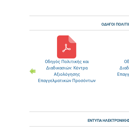
ΟΔΗΓΟΙ ΠΟΛΙΤΙ
ς και
Οδηγός Πολιτικής και
Δεί
έντρα
Διαδικασιών: Αξιολογητές
ς
Επαγγελματικών Προσόντων
Επαγ
ροσόντων
ΕΝΤΥΠΑ ΗΛΕΚΤΡΟΝΙΚΗΣ 