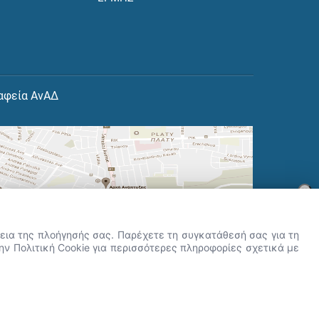
αφεία ΑνΑΔ
×
👋 Καλώς ήρθες! Είμαι η Νόησις.
Πες μου πώς μπορώ να σε βοηθήσω
ρκεια της πλοήγησής σας. Παρέχετε τη συγκατάθεσή σας για τη
σήμερα.
την Πολιτική Cookie για περισσότερες πληροφορίες σχετικά με
r.