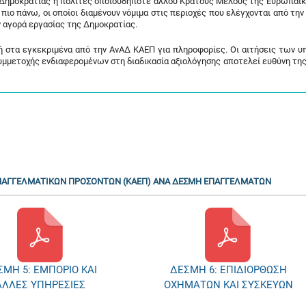
ς Δημοκρατίας ή πολίτες οποιουδήποτε άλλου Κράτους Μέλους της Ευρωπαϊ
πιο πάνω, οι οποίοι διαμένουν νόμιμα στις περιοχές που ελέγχονται από τη
 αγορά εργασίας της Δημοκρατίας.
 ή στα εγκεκριμένα από την ΑνΑΔ ΚΑΕΠ για πληροφορίες. Οι αιτήσεις των 
μμετοχής ενδιαφερομένων στη διαδικασία αξιολόγησης αποτελεί ευθύνη της
ΕΠΑΓΓΕΛΜΑΤΙΚΩΝ ΠΡΟΣΟΝΤΩΝ (ΚΑΕΠ) ΑΝΑ ΔΕΣΜΗ ΕΠΑΓΓΕΛΜΑΤΩΝ
ΣΜΗ 6: ΕΠΙΔΙΟΡΘΩΣΗ
ΔΕΣΜΗ 7: ΤΟΥΡΙΣΜΟΣ,
ΜΑΤΩΝ ΚΑΙ ΣΥΣΚΕΥΩΝ
ΞΕΝΟΔΟΧΕΙΑ ΚΑΙ
ΕΣΤΙΑΤΟΡΙΑ