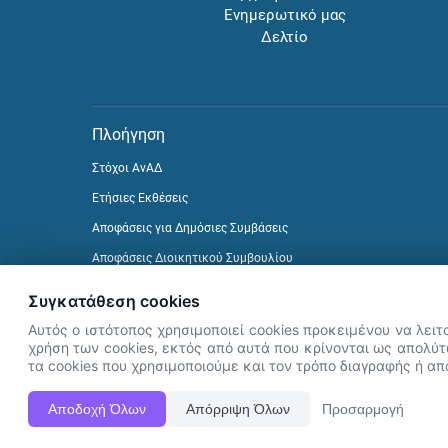
Ενημερωτικό μας
Δελτίο
Πλοήγηση
Στόχοι ΑνΑΔ
Ετήσιες Εκθέσεις
Αποφάσεις για Δημόσιες Συμβάσεις
Αποφάσεις Διοικητικού Συμβουλίου
Δείτε προηγούμενα Ενημερωτικά Δελτία
Συγκατάθεση cookies
Αυτός ο ιστότοπος χρησιμοποιεί cookies προκειμένου να λειτ
χρήση των cookies, εκτός από αυτά που κρίνονται ως απολύτω
τα cookies που χρησιμοποιούμε και τον τρόπο διαγραφής ή α
Αποδοχή Όλων
Απόρριψη Όλων
Προσαρμογή
Η Ιστοσελίδα ΑνΑΔ είναι πλήρως συμβατή με τις νεότερες εκδόσ
ΑνΑΔ - Αρχή Ανάπτυξης Ανθρώπινου Δυναμικού © Πνευματικά