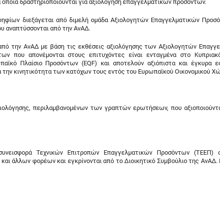
α οποία δραστηριοποιούνται για αξιολόγηση επαγγελματικών προσόντων.
ηφίων διεξάγεται από διμελή ομάδα Αξιολογητών Επαγγελματικών Προσ
 αναπτύσσονται από την ΑνΑΔ.
από την ΑνΑΔ με βάση τις εκθέσεις αξιολόγησης των Αξιολογητών Επαγγ
ων που απονέμονται στους επιτυχόντες είναι ενταγμένα στο Κυπριακ
παϊκό Πλαίσιο Προσόντων (EQF) και αποτελούν αξιόπιστα και έγκυρα ε
 την κινητικότητα των κατόχων τους εντός του Ευρωπαϊκού Οικονομικού Χ
αξιολόγησης, περιλαμβανομένων των γραπτών ερωτήσεων, που αξιοποιούντα
 συνεισφορά Τεχνικών Επιτροπών Επαγγελματικών Προσόντων (ΤΕΕΠ) ο
αι άλλων φορέων και εγκρίνονται από το Διοικητικό Συμβούλιο της ΑνΑΔ.