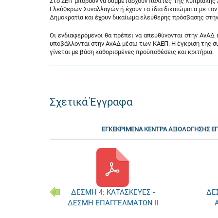
Στο ΣΕΠ μπορούν να συμμετάσχουν πολίτες της Κυπριακή
Ελεύθερων Συναλλαγών ή έχουν τα ίδια δικαιώματα με τον 
Δημοκρατία και έχουν δικαίωμα ελεύθερης πρόσβασης στην
Οι ενδιαφερόμενοι θα πρέπει να απευθύνονται στην ΑνΑΔ
υποβάλλονται στην ΑνΑΔ μέσω των ΚΑΕΠ. Η έγκριση της συ
γίνεται με βάση καθορισμένες προϋποθέσεις και κριτήρια.
Σχετικά Έγγραφα
ΕΓΚΕΚΡΙΜΕΝΑ ΚΕΝΤΡΑ ΑΞΙΟΛΟΓΗΣΗΣ 
ΕΥΕΣ -
ΔΕΣΜΗ 5: ΕΜΠΟΡΙΟ ΚΑΙ
ΔΕ
ΤΩΝ ΙΙ
ΑΛΛΕΣ ΥΠΗΡΕΣΙΕΣ
ΟΧΗ