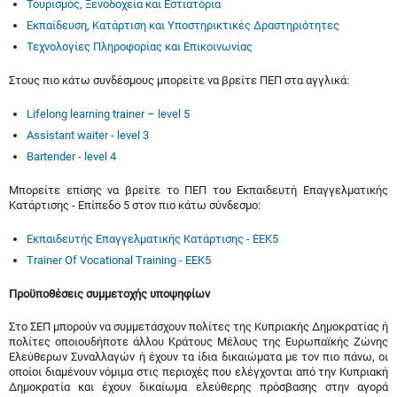
Τουρισμός, Ξενοδοχεία και Εστιατόρια
Εκπαίδευση, Κατάρτιση και Υποστηρικτικές Δραστηριότητες
Τεχνολογίες Πληροφορίας και Επικοινωνίας
Στους πιο κάτω συνδέσμους μπορείτε να βρείτε ΠΕΠ στα αγγλικά:
Lifelong learning trainer – level 5
Assistant waiter - level 3
Bartender - level 4
Μπορείτε επίσης να βρείτε το ΠΕΠ του Εκπαιδευτή Επαγγελματικής
Κατάρτισης - Επίπεδο 5 στον πιο κάτω σύνδεσμο:
Εκπαιδευτής Επαγγελματικής Κατάρτισης - ΕΕΚ5
Trainer Of Vocational Training - EEK5
Προϋποθέσεις συμμετοχής υποψηφίων
Στο ΣΕΠ μπορούν να συμμετάσχουν πολίτες της Κυπριακής Δημοκρατίας ή
πολίτες οποιουδήποτε άλλου Κράτους Μέλους της Ευρωπαϊκής Ζώνης
Ελεύθερων Συναλλαγών ή έχουν τα ίδια δικαιώματα με τον πιο πάνω, οι
οποίοι διαμένουν νόμιμα στις περιοχές που ελέγχονται από την Κυπριακή
Δημοκρατία και έχουν δικαίωμα ελεύθερης πρόσβασης στην αγορά