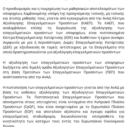
Ο προσδιορισμός και η τεκμηρίωση των μαθησιακών αποτελεσμάτων των
υποψηφίων, λαμβανομένης υπόψη της προηγούμενης τυπικής, μη τυπικής
και άτυπης μάθησής τους, γίνεται από εγκεκριμένα από την ΑνΑΔ Κέντρα
Αξιολόγησης Επαγγελματικών Προσόντων (ΚΑΕΠ). Τα ΚΑΕΠ, που
αναλαμβάνουν επίσης τη διοργάνωση της αξιολόγησης των
επαγγελματικών προσόντων των υποψηφίων, είναι πιστοποιημένα
Κέντρα Επαγγελματικής Κατάρτισης (ΚΕΚ) και διαθέτουν ή έχουν συνάψει
συμφωνία με μια ή περισσότερες Δομές Επαγγελματικής Κατάρτισης
(ΔΕΚ) με εξειδίκευση σε τομείς αντίστοιχους με τα Επαγγέλματα στα
οποία δραστηριοποιούνται για αξιολόγηση επαγγελματικών προσόντων.
Η αξιολόγηση των επαγγελματικών προσόντων των υποψηφίων
διεξάγεται από διμελή ομάδα Αξιολογητών Επαγγελματικών Προσόντων
στη βάση Προτύπων των Επαγγελματικών Προσόντων (ΠΕΠ) που
αναπτύσσονται από την ΑνΑΔ.
Η πιστοποίηση των επαγγελματικών προσόντων γίνεται από την ΑνΑΔ με
βάση τις εκθέσεις αξιολόγησης των Αξιολογητών Επαγγελματικών
Προσόντων. Τα Πιστοποιητικά Επαγγελματικών Προσόντων που
απονέμονται στους επιτυχόντες είναι ενταγμένα στο Κυπριακό Πλαίσιο
Προσόντων (CyQF), που είναι συσχετισμένο με το Ευρωπαϊκό Πλαίσιο
Προσόντων (EQF) και αποτελούν αξιόπιστα και έγκυρα εφόδια για
επαγγελματική σταδιοδρομία, διευκολύνοντας επιπρόσθετα την
κινητικότητα των κατόχων τους εντός του Ευρωπαϊκού Οικονομικού
Χώρου.