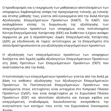
Ο προσδιορισμός και η τεκμηρίωση των μαθησιακών αποτελεσμάτων των
υποψηφίων, λαμβανομένης υπόψη της προηγούμενης τυπικής, μη τυπικής
και άτυπης μάθησής τους, γίνεται από εγκεκριμένα από την ΑνΑΔ Κέντρα
Αξιολόγησης Επαγγελματικών Προσόντων (ΚΑΕΠ). Τα ΚΑΕΠ, που
αναλαμβάνουν επίσης τη διοργάνωση της αξιολόγησης των
επαγγελματικών προσόντων των υποψηφίων, είναι πιστοποιημένα
Κέντρα Επαγγελματικής Κατάρτισης (ΚΕΚ) και διαθέτουν ή έχουν συνάψει
συμφωνία με μια ή περισσότερες Δομές Επαγγελματικής Κατάρτισης
(ΔΕΚ) με εξειδίκευση σε τομείς αντίστοιχους με τα Επαγγέλματα στα
οποία δραστηριοποιούνται για αξιολόγηση επαγγελματικών προσόντων.
Η αξιολόγηση των επαγγελματικών προσόντων των υποψηφίων
διεξάγεται από διμελή ομάδα Αξιολογητών Επαγγελματικών Προσόντων
στη βάση Προτύπων των Επαγγελματικών Προσόντων (ΠΕΠ) που
αναπτύσσονται από την ΑνΑΔ.
Η πιστοποίηση των επαγγελματικών προσόντων γίνεται από την ΑνΑΔ με
βάση τις εκθέσεις αξιολόγησης των Αξιολογητών Επαγγελματικών
Προσόντων. Τα Πιστοποιητικά Επαγγελματικών Προσόντων που
απονέμονται στους επιτυχόντες είναι ενταγμένα στο Κυπριακό Πλαίσιο
Προσόντων (CyQF), που είναι συσχετισμένο με το Ευρωπαϊκό Πλαίσιο
Προσόντων (EQF) και αποτελούν αξιόπιστα και έγκυρα εφόδια για
επαγγελματική σταδιοδρομία, διευκολύνοντας επιπρόσθετα την
κινητικότητα των κατόχων τους εντός του Ευρωπαϊκού Οικονομικού
Χώρου.