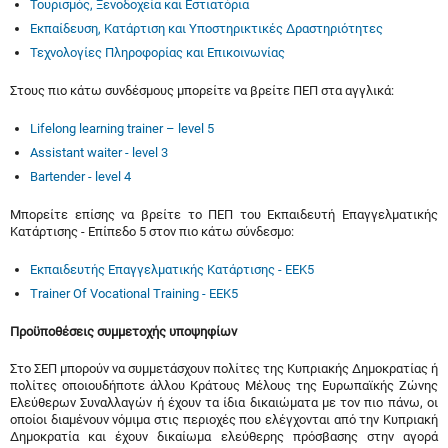
Τουρισμός, Ξενοδοχεία και Εστιατόρια
Εκπαίδευση, Κατάρτιση και Υποστηρικτικές Δραστηριότητες
Τεχνολογίες Πληροφορίας και Επικοινωνίας
Στους πιο κάτω συνδέσμους μπορείτε να βρείτε ΠΕΠ στα αγγλικά:
Lifelong learning trainer – level 5
Assistant waiter - level 3
Bartender - level 4
Μπορείτε επίσης να βρείτε το ΠΕΠ του Εκπαιδευτή Επαγγελματικής
Κατάρτισης - Επίπεδο 5 στον πιο κάτω σύνδεσμο:
Εκπαιδευτής Επαγγελματικής Κατάρτισης - ΕΕΚ5
Trainer Of Vocational Training - EEK5
Προϋποθέσεις συμμετοχής υποψηφίων
Στο ΣΕΠ μπορούν να συμμετάσχουν πολίτες της Κυπριακής Δημοκρατίας ή
πολίτες οποιουδήποτε άλλου Κράτους Μέλους της Ευρωπαϊκής Ζώνης
Ελεύθερων Συναλλαγών ή έχουν τα ίδια δικαιώματα με τον πιο πάνω, οι
οποίοι διαμένουν νόμιμα στις περιοχές που ελέγχονται από την Κυπριακή
Δημοκρατία και έχουν δικαίωμα ελεύθερης πρόσβασης στην αγορά