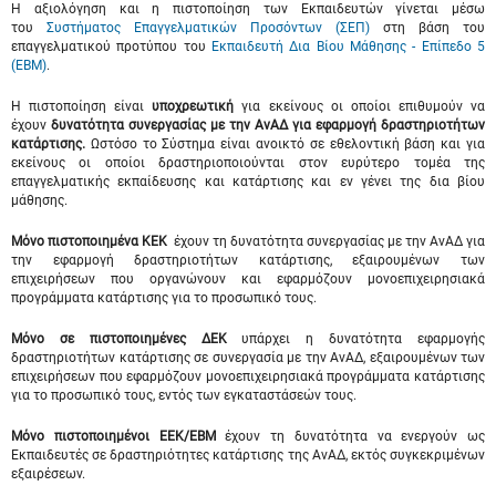
Η αξιολόγηση και η πιστοποίηση των Εκπαιδευτών γίνεται μέσω
του
Συστήματος Επαγγελματικών Προσόντων (ΣΕΠ)
στη βάση του
επαγγελματικού προτύπου του
Εκπαιδευτή Δια Βίου Μάθησης - Επίπεδο 5
(ΕΒΜ)
.
Η πιστοποίηση είναι
υποχρεωτική
για εκείνους οι οποίοι επιθυμούν να
έχουν
δυνατότητα συνεργασίας με την ΑνΑΔ για εφαρμογή
δραστηριοτήτων
κατάρτισης.
Ωστόσο το Σύστημα είναι ανοικτό σε εθελοντική βάση και για
εκείνους οι οποίοι δραστηριοποιούνται στον ευρύτερο τομέα της
επαγγελματικής εκπαίδευσης και κατάρτισης και εν γένει της δια βίου
μάθησης.
Μόνο πιστοποιημένα ΚΕΚ
έχουν τη δυνατότητα συνεργασίας με την ΑνΑΔ για
την εφαρμογή δραστηριοτήτων κατάρτισης, εξαιρουμένων των
επιχειρήσεων που οργανώνουν και εφαρμόζουν μονοεπιχειρησιακά
προγράμματα κατάρτισης για το προσωπικό τους.
Μόνο σε πιστοποιημένες ΔΕΚ
υπάρχει η δυνατότητα εφαρμογής
δραστηριοτήτων κατάρτισης σε συνεργασία με την ΑνΑΔ, εξαιρουμένων των
επιχειρήσεων που εφαρμόζουν μονοεπιχειρησιακά προγράμματα κατάρτισης
για το προσωπικό τους, εντός των εγκαταστάσεών τους.
Μόνο
πιστοποιημένοι ΕΕΚ/ΕΒΜ
έχουν τη δυνατότητα να ενεργούν ως
Εκπαιδευτές σε δραστηριότητες κατάρτισης της ΑνΑΔ, εκτός συγκεκριμένων
εξαιρέσεων.