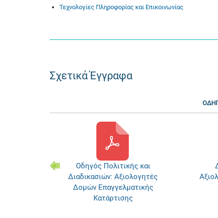
Τεχνολογίες Πληροφορίας και Επικοινωνίας
Σχετικά Έγγραφα
ΟΔΗΓ
ς και
Οδηγός Πολιτικής και
λογητές
Διαδικασιών: Αξιολογητές
Αξιο
ατικής
Δομών Επαγγελματικής
Κατάρτισης