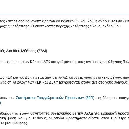
τος κατάρτισης και ανάπτυξης του ανθρώπινου δυναμικού, η ΑνΑΔ έθεσε σε λει
οχής Κατάρτισης. Οι συντελεστές παροχής κατάρτισης είναι οι ακόλουθοι:
τές Δια Βίου Μάθησης (ΕΒΜ)
αι πιστοποίηση των ΚΕΚ και ΔΕΚ περιγράφονται στους αντίστοιχους Οδηγούς Πολ
ς ΚΕΚ και ως ΔΕΚ γίνεται από την ΑνΑΔ, σε συνεργασία με εγκεκριμένους απ
ν έγκριση Αξιολογητών ΚΕΚ και ΔΕΚ περιγράφονται στους αντίστοιχους Οδηγούς
 μέσω του
Συστήματος Επαγγελματικών Προσόντων (ΣΕΠ)
στη βάση του επαγγ
)
.
πιθυμούν να έχουν
δυνατότητα συνεργασίας με την ΑνΑΔ για εφαρμογή
δραστ
ική βάση και για εκείνους οι οποίοι δραστηριοποιούνται στον ευρύτερο 
δια βίου μάθησης.