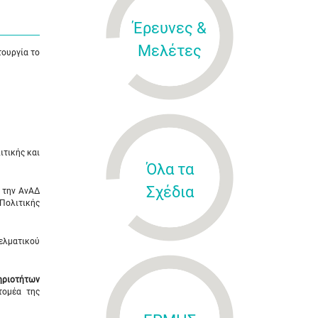
Έρευνες &
Μελέτες
τουργία το
ιτικής και
Όλα τα
Σχέδια
ό την ΑνΑΔ
 Πολιτικής
ελματικού
ηριοτήτων
τομέα της