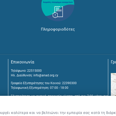
Πληροφοριοδότες
Επικοινωνία
Γρ
Τηλέφωνο: 22515000
Ηλ. Διεύθυνση:
info@anad.org.cy
Γραφείο Εξυπηρέτησης του Κοινού: 22390300
Τηλεφωνική Εξυπηρέτηση: 07:00 - 18:00
Εξυπηρέτηση με φυσική παρουσία γίνεται από τις 7:00 μέχρι τις
16:00, μετά από διευθέτηση συνάντησης.
Αναβύσσου 2, 2025 Στρόβολος
ουργέι καλύτερα και να βελτιώνει την εμπειρία σας κατά τη διά
Τ.Θ. 25431, 1392 Λευκωσία, Κύπρος