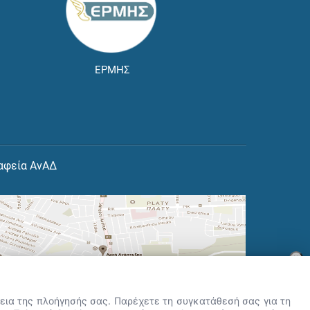
ΕΡΜΗΣ
αφεία ΑνΑΔ
×
👋 Καλώς ήρθες! Είμαι η Νόησις.
Πες μου πώς μπορώ να σε βοηθήσω
ρκεια της πλοήγησής σας. Παρέχετε τη συγκατάθεσή σας για τη
σήμερα.