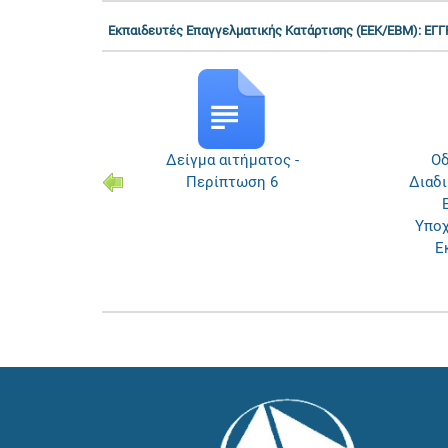
Εκπαιδευτές Επαγγελματικής Κατάρτισης (ΕΕΚ/ΕΒΜ): 
ιδευτή
Δείγμα αιτήματος -
Οδ
ης –
Περίπτωση 6
Διαδ
Μ)
Υπο
Ε