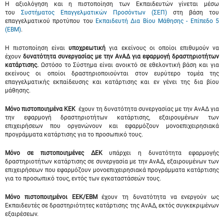
Η αξιολόγηση και η πιστοποίηση των Εκπαιδευτών γίνεται μέσω
του
Συστήματος Επαγγελματικών Προσόντων (ΣΕΠ)
στη βάση του
επαγγελματικού προτύπου του
Εκπαιδευτή Δια Βίου Μάθησης - Επίπεδο 5
(ΕΒΜ)
.
Η πιστοποίηση είναι
υποχρεωτική
για εκείνους οι οποίοι επιθυμούν να
έχουν
δυνατότητα συνεργασίας με την ΑνΑΔ για εφαρμογή
δραστηριοτήτων
κατάρτισης.
Ωστόσο το Σύστημα είναι ανοικτό σε εθελοντική βάση και για
εκείνους οι οποίοι δραστηριοποιούνται στον ευρύτερο τομέα της
επαγγελματικής εκπαίδευσης και κατάρτισης και εν γένει της δια βίου
μάθησης.
Μόνο πιστοποιημένα ΚΕΚ
έχουν τη δυνατότητα συνεργασίας με την ΑνΑΔ για
την εφαρμογή δραστηριοτήτων κατάρτισης, εξαιρουμένων των
επιχειρήσεων που οργανώνουν και εφαρμόζουν μονοεπιχειρησιακά
προγράμματα κατάρτισης για το προσωπικό τους.
Μόνο σε πιστοποιημένες ΔΕΚ
υπάρχει η δυνατότητα εφαρμογής
δραστηριοτήτων κατάρτισης σε συνεργασία με την ΑνΑΔ, εξαιρουμένων των
επιχειρήσεων που εφαρμόζουν μονοεπιχειρησιακά προγράμματα κατάρτισης
για το προσωπικό τους, εντός των εγκαταστάσεών τους.
Μόνο
πιστοποιημένοι ΕΕΚ/ΕΒΜ
έχουν τη δυνατότητα να ενεργούν ως
Εκπαιδευτές σε δραστηριότητες κατάρτισης της ΑνΑΔ, εκτός συγκεκριμένων
εξαιρέσεων.