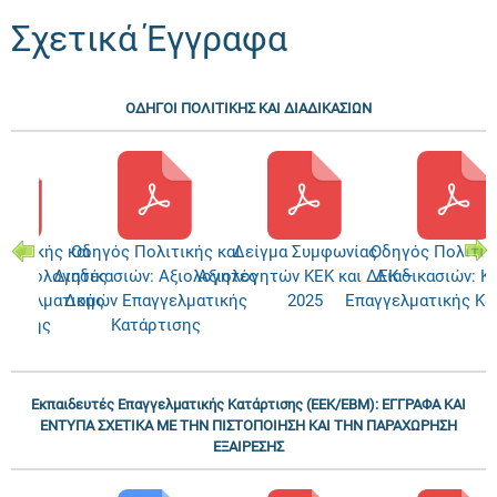
Σχετικά Έγγραφα
ΟΔΗΓΟΙ ΠΟΛΙΤΙΚΗΣ ΚΑΙ ΔΙΑΔΙΚΑΣΙΩΝ
λιτικής και
Οδηγός Πολιτικής και
Δείγμα Συμφωνίας
Οδηγός Πολιτικ
: Αξιολογητές
Διαδικασιών: Αξιολογητές
Αξιολογητών ΚΕΚ και ΔΕΚ –
Διαδικασιών: Κ
αγγελματικής
Δομών Επαγγελματικής
2025
Επαγγελματικής Κα
ρτισης
Κατάρτισης
Εκπαιδευτές Επαγγελματικής Κατάρτισης (ΕΕΚ/ΕΒΜ): ΕΓΓΡΑΦΑ ΚΑΙ
ΕΝΤΥΠΑ ΣΧΕΤΙΚΑ ΜΕ ΤΗΝ ΠΙΣΤΟΠΟΙΗΣΗ ΚΑΙ ΤΗΝ ΠΑΡΑΧΩΡΗΣΗ
ΕΞΑΙΡΕΣΗΣ