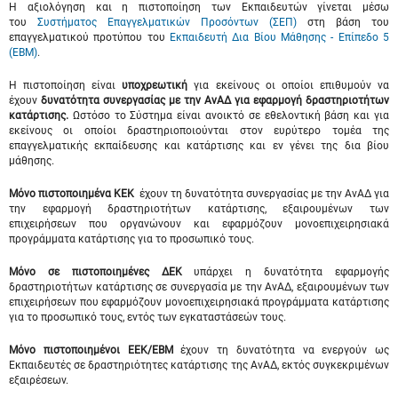
Η αξιολόγηση και η πιστοποίηση των Εκπαιδευτών γίνεται μέσω
του
Συστήματος Επαγγελματικών Προσόντων (ΣΕΠ)
στη βάση του
επαγγελματικού προτύπου του
Εκπαιδευτή Δια Βίου Μάθησης - Επίπεδο 5
(ΕΒΜ)
.
Η πιστοποίηση είναι
υποχρεωτική
για εκείνους οι οποίοι επιθυμούν να
έχουν
δυνατότητα συνεργασίας με την ΑνΑΔ για εφαρμογή
δραστηριοτήτων
κατάρτισης.
Ωστόσο το Σύστημα είναι ανοικτό σε εθελοντική βάση και για
εκείνους οι οποίοι δραστηριοποιούνται στον ευρύτερο τομέα της
επαγγελματικής εκπαίδευσης και κατάρτισης και εν γένει της δια βίου
μάθησης.
Μόνο πιστοποιημένα ΚΕΚ
έχουν τη δυνατότητα συνεργασίας με την ΑνΑΔ για
την εφαρμογή δραστηριοτήτων κατάρτισης, εξαιρουμένων των
επιχειρήσεων που οργανώνουν και εφαρμόζουν μονοεπιχειρησιακά
προγράμματα κατάρτισης για το προσωπικό τους.
Μόνο σε πιστοποιημένες ΔΕΚ
υπάρχει η δυνατότητα εφαρμογής
δραστηριοτήτων κατάρτισης σε συνεργασία με την ΑνΑΔ, εξαιρουμένων των
επιχειρήσεων που εφαρμόζουν μονοεπιχειρησιακά προγράμματα κατάρτισης
για το προσωπικό τους, εντός των εγκαταστάσεών τους.
Μόνο
πιστοποιημένοι ΕΕΚ/ΕΒΜ
έχουν τη δυνατότητα να ενεργούν ως
Εκπαιδευτές σε δραστηριότητες κατάρτισης της ΑνΑΔ, εκτός συγκεκριμένων
εξαιρέσεων.