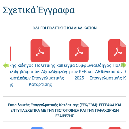
Σχετικά Έγγραφα
ΟΔΗΓΟΙ ΠΟΛΙΤΙΚΗΣ ΚΑΙ ΔΙΑΔΙΚΑΣΙΩΝ
λιτικής και
Οδηγός Πολιτικής και
Δείγμα Συμφωνίας
Οδηγός Πολιτικ
: Αξιολογητές
Διαδικασιών: Αξιολογητές
Αξιολογητών ΚΕΚ και ΔΕΚ –
Διαδικασιών: Κ
αγγελματικής
Δομών Επαγγελματικής
2025
Επαγγελματικής Κα
ρτισης
Κατάρτισης
Εκπαιδευτές Επαγγελματικής Κατάρτισης (ΕΕΚ/ΕΒΜ): ΕΓΓΡΑΦΑ ΚΑΙ
ΕΝΤΥΠΑ ΣΧΕΤΙΚΑ ΜΕ ΤΗΝ ΠΙΣΤΟΠΟΙΗΣΗ ΚΑΙ ΤΗΝ ΠΑΡΑΧΩΡΗΣΗ
ΕΞΑΙΡΕΣΗΣ