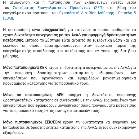
Η αξιολόγηση και η πιστοποίηση των Εκπαιδευτών γίνεται μέσω
του
Συστήματος Επαγγελματικών Προσόντων (ΣΕΠ)
στη βάση του
επαγγελματικού προτύπου του
Εκπαιδευτή Δια Βίου Μάθησης - Επίπεδο 5
(ΕΒΜ)
.
Η πιστοποίηση είναι
υποχρεωτική
για εκείνους οι οποίοι επιθυμούν να
έχουν
δυνατότητα συνεργασίας με την ΑνΑΔ για εφαρμογή
δραστηριοτήτων
κατάρτισης.
Ωστόσο το Σύστημα είναι ανοικτό σε εθελοντική βάση και για
εκείνους οι οποίοι δραστηριοποιούνται στον ευρύτερο τομέα της
επαγγελματικής εκπαίδευσης και κατάρτισης και εν γένει της δια βίου
μάθησης.
Μόνο πιστοποιημένα ΚΕΚ
έχουν τη δυνατότητα συνεργασίας με την ΑνΑΔ για
την εφαρμογή δραστηριοτήτων κατάρτισης, εξαιρουμένων των
επιχειρήσεων που οργανώνουν και εφαρμόζουν μονοεπιχειρησιακά
προγράμματα κατάρτισης για το προσωπικό τους.
Μόνο σε πιστοποιημένες ΔΕΚ
υπάρχει η δυνατότητα εφαρμογής
δραστηριοτήτων κατάρτισης σε συνεργασία με την ΑνΑΔ, εξαιρουμένων των
επιχειρήσεων που εφαρμόζουν μονοεπιχειρησιακά προγράμματα κατάρτισης
για το προσωπικό τους, εντός των εγκαταστάσεών τους.
Μόνο
πιστοποιημένοι ΕΕΚ/ΕΒΜ
έχουν τη δυνατότητα να ενεργούν ως
Εκπαιδευτές σε δραστηριότητες κατάρτισης της ΑνΑΔ, εκτός συγκεκριμένων
εξαιρέσεων.