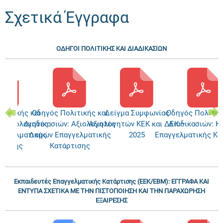
Σχετικά Έγγραφα
ΟΔΗΓΟΙ ΠΟΛΙΤΙΚΗΣ ΚΑΙ ΔΙΑΔΙΚΑΣΙΩΝ
λιτικής και
Οδηγός Πολιτικής και
Δείγμα Συμφωνίας
Οδηγός Πολιτικ
: Αξιολογητές
Διαδικασιών: Αξιολογητές
Αξιολογητών ΚΕΚ και ΔΕΚ –
Διαδικασιών: Κ
αγγελματικής
Δομών Επαγγελματικής
2025
Επαγγελματικής Κα
ρτισης
Κατάρτισης
Εκπαιδευτές Επαγγελματικής Κατάρτισης (ΕΕΚ/ΕΒΜ): ΕΓΓΡΑΦΑ ΚΑΙ
ΕΝΤΥΠΑ ΣΧΕΤΙΚΑ ΜΕ ΤΗΝ ΠΙΣΤΟΠΟΙΗΣΗ ΚΑΙ ΤΗΝ ΠΑΡΑΧΩΡΗΣΗ
ΕΞΑΙΡΕΣΗΣ