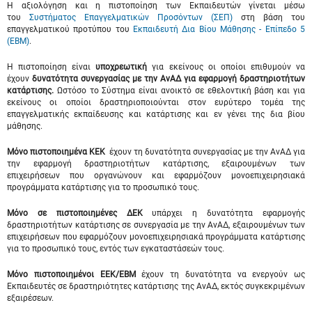
Η αξιολόγηση και η πιστοποίηση των Εκπαιδευτών γίνεται μέσω
του
Συστήματος Επαγγελματικών Προσόντων (ΣΕΠ)
στη βάση του
επαγγελματικού προτύπου του
Εκπαιδευτή Δια Βίου Μάθησης - Επίπεδο 5
(ΕΒΜ)
.
Η πιστοποίηση είναι
υποχρεωτική
για εκείνους οι οποίοι επιθυμούν να
έχουν
δυνατότητα συνεργασίας με την ΑνΑΔ για εφαρμογή
δραστηριοτήτων
κατάρτισης.
Ωστόσο το Σύστημα είναι ανοικτό σε εθελοντική βάση και για
εκείνους οι οποίοι δραστηριοποιούνται στον ευρύτερο τομέα της
επαγγελματικής εκπαίδευσης και κατάρτισης και εν γένει της δια βίου
μάθησης.
Μόνο πιστοποιημένα ΚΕΚ
έχουν τη δυνατότητα συνεργασίας με την ΑνΑΔ για
την εφαρμογή δραστηριοτήτων κατάρτισης, εξαιρουμένων των
επιχειρήσεων που οργανώνουν και εφαρμόζουν μονοεπιχειρησιακά
προγράμματα κατάρτισης για το προσωπικό τους.
Μόνο σε πιστοποιημένες ΔΕΚ
υπάρχει η δυνατότητα εφαρμογής
δραστηριοτήτων κατάρτισης σε συνεργασία με την ΑνΑΔ, εξαιρουμένων των
επιχειρήσεων που εφαρμόζουν μονοεπιχειρησιακά προγράμματα κατάρτισης
για το προσωπικό τους, εντός των εγκαταστάσεών τους.
Μόνο
πιστοποιημένοι ΕΕΚ/ΕΒΜ
έχουν τη δυνατότητα να ενεργούν ως
Εκπαιδευτές σε δραστηριότητες κατάρτισης της ΑνΑΔ, εκτός συγκεκριμένων
εξαιρέσεων.