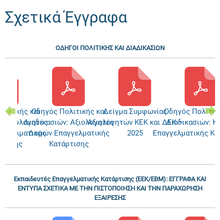
Σχετικά Έγγραφα
ΟΔΗΓΟΙ ΠΟΛΙΤΙΚΗΣ ΚΑΙ ΔΙΑΔΙΚΑΣΙΩΝ
λιτικής και
Οδηγός Πολιτικής και
Δείγμα Συμφωνίας
Οδηγός Πολιτικ
: Αξιολογητές
Διαδικασιών: Αξιολογητές
Αξιολογητών ΚΕΚ και ΔΕΚ –
Διαδικασιών: Κ
αγγελματικής
Δομών Επαγγελματικής
2025
Επαγγελματικής Κα
ρτισης
Κατάρτισης
Εκπαιδευτές Επαγγελματικής Κατάρτισης (ΕΕΚ/ΕΒΜ): ΕΓΓΡΑΦΑ ΚΑΙ
ΕΝΤΥΠΑ ΣΧΕΤΙΚΑ ΜΕ ΤΗΝ ΠΙΣΤΟΠΟΙΗΣΗ ΚΑΙ ΤΗΝ ΠΑΡΑΧΩΡΗΣΗ
ΕΞΑΙΡΕΣΗΣ