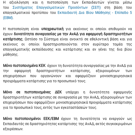
Η αξιολόγηση και η πιστοποίηση των Εκπαιδευτών γίνεται μέσω
του
Συστήματος Επαγγελματικών Προσόντων (ΣΕΠ)
στη βάση του
επαγγελματικού προτύπου του
Εκπαιδευτή Δια Βίου Μάθησης - Επίπεδο 5
(ΕΒΜ)
.
Η πιστοποίηση είναι
υποχρεωτική
για εκείνους οι οποίοι επιθυμούν να
έχουν
δυνατότητα συνεργασίας με την ΑνΑΔ για εφαρμογή
δραστηριοτήτων
κατάρτισης.
Ωστόσο το Σύστημα είναι ανοικτό σε εθελοντική βάση και για
εκείνους οι οποίοι δραστηριοποιούνται στον ευρύτερο τομέα της
επαγγελματικής εκπαίδευσης και κατάρτισης και εν γένει της δια βίου
μάθησης.
Μόνο πιστοποιημένα ΚΕΚ
έχουν τη δυνατότητα συνεργασίας με την ΑνΑΔ για
την εφαρμογή δραστηριοτήτων κατάρτισης, εξαιρουμένων των
επιχειρήσεων που οργανώνουν και εφαρμόζουν μονοεπιχειρησιακά
προγράμματα κατάρτισης για το προσωπικό τους.
Μόνο σε πιστοποιημένες ΔΕΚ
υπάρχει η δυνατότητα εφαρμογής
δραστηριοτήτων κατάρτισης σε συνεργασία με την ΑνΑΔ, εξαιρουμένων των
επιχειρήσεων που εφαρμόζουν μονοεπιχειρησιακά προγράμματα κατάρτισης
για το προσωπικό τους, εντός των εγκαταστάσεών τους.
Μόνο
πιστοποιημένοι ΕΕΚ/ΕΒΜ
έχουν τη δυνατότητα να ενεργούν ως
Εκπαιδευτές σε δραστηριότητες κατάρτισης της ΑνΑΔ, εκτός συγκεκριμένων
εξαιρέσεων.