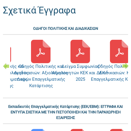
Σχετικά Έγγραφα
ΟΔΗΓΟΙ ΠΟΛΙΤΙΚΗΣ ΚΑΙ ΔΙΑΔΙΚΑΣΙΩΝ
λιτικής και
Οδηγός Πολιτικής και
Δείγμα Συμφωνίας
Οδηγός Πολιτικ
: Αξιολογητές
Διαδικασιών: Αξιολογητές
Αξιολογητών ΚΕΚ και ΔΕΚ –
Διαδικασιών: Κ
αγγελματικής
Δομών Επαγγελματικής
2025
Επαγγελματικής Κα
ρτισης
Κατάρτισης
Εκπαιδευτές Επαγγελματικής Κατάρτισης (ΕΕΚ/ΕΒΜ): ΕΓΓΡΑΦΑ ΚΑΙ
ΕΝΤΥΠΑ ΣΧΕΤΙΚΑ ΜΕ ΤΗΝ ΠΙΣΤΟΠΟΙΗΣΗ ΚΑΙ ΤΗΝ ΠΑΡΑΧΩΡΗΣΗ
ΕΞΑΙΡΕΣΗΣ