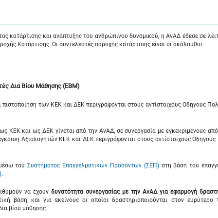
τος κατάρτισης και ανάπτυξης του ανθρώπινου δυναμικού, η ΑνΑΔ έθεσε σε λει
οχής Κατάρτισης. Οι συντελεστές παροχής κατάρτισης είναι οι ακόλουθοι:
τές Δια Βίου Μάθησης (ΕΒΜ)
αι πιστοποίηση των ΚΕΚ και ΔΕΚ περιγράφονται στους αντίστοιχους Οδηγούς Πολ
ς ΚΕΚ και ως ΔΕΚ γίνεται από την ΑνΑΔ, σε συνεργασία με εγκεκριμένους απ
ν έγκριση Αξιολογητών ΚΕΚ και ΔΕΚ περιγράφονται στους αντίστοιχους Οδηγούς
 μέσω του
Συστήματος Επαγγελματικών Προσόντων (ΣΕΠ)
στη βάση του επαγγ
)
.
πιθυμούν να έχουν
δυνατότητα συνεργασίας με την ΑνΑΔ για εφαρμογή
δραστ
ική βάση και για εκείνους οι οποίοι δραστηριοποιούνται στον ευρύτερο 
δια βίου μάθησης.