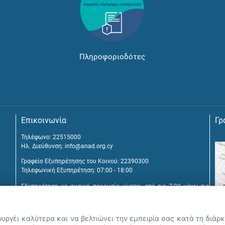
Πληροφοριοδότες
Επικοινωνία
Γρ
Τηλέφωνο: 22515000
Ηλ. Διεύθυνση:
info@anad.org.cy
Γραφείο Εξυπηρέτησης του Κοινού: 22390300
Τηλεφωνική Εξυπηρέτηση: 07:00 - 18:00
Εξυπηρέτηση με φυσική παρουσία γίνεται από τις 7:00 μέχρι τις
16:00, μετά από διευθέτηση συνάντησης.
Αναβύσσου 2, 2025 Στρόβολος
ουργέι καλύτερα και να βελτιώνει την εμπειρία σας κατά τη διά
Τ.Θ. 25431, 1392 Λευκωσία, Κύπρος