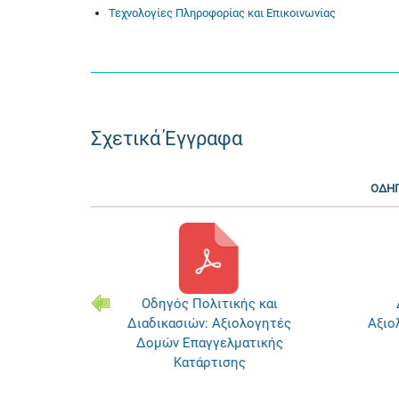
Τεχνολογίες Πληροφορίας και Επικοινωνίας
Σχετικά Έγγραφα
ΟΔΗΓ
ς και
Οδηγός Πολιτικής και
λογητές
Διαδικασιών: Αξιολογητές
Αξιο
ατικής
Δομών Επαγγελματικής
Κατάρτισης