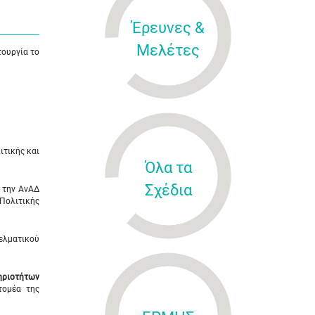
Έρευνες &
Μελέτες
τουργία το
ιτικής και
Όλα τα
Σχέδια
ό την ΑνΑΔ
 Πολιτικής
ελματικού
ηριοτήτων
τομέα της