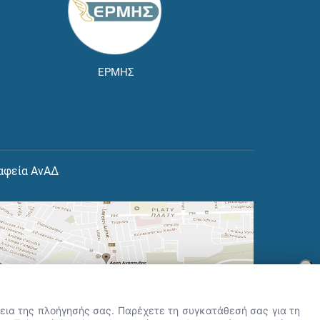
ΕΡΜΗΣ
αφεία ΑνΑΔ
×
👋 Καλώς ήρθες! Είμαι η Νόησις.
Πες μου πώς μπορώ να σε βοηθήσω
ρκεια της πλοήγησής σας. Παρέχετε τη συγκατάθεσή σας για τη
σήμερα.