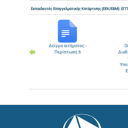
Εκπαιδευτές Επαγγελματικής Κατάρτισης (ΕΕΚ/ΕΒΜ): 
ιδευτή
Δείγμα αιτήματος -
Οδ
ης –
Περίπτωση 6
Διαδ
Μ)
Υπο
Ε