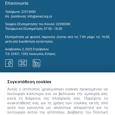
Επικοινωνία
Τηλέφωνο: 22515000
Ηλ. Διεύθυνση:
info@anad.org.cy
Γραφείο Εξυπηρέτησης του Κοινού: 22390300
Τηλεφωνική Εξυπηρέτηση: 07:00 - 18:00
Εξυπηρέτηση με φυσική παρουσία γίνεται από τις 7:00 μέχρι τις 16:00,
μετά από διευθέτηση συνάντησης.
Αναβύσσου 2, 2025 Στρόβολος
Τ.Θ. 25431, 1392 Λευκωσία, Κύπρος
Γραφεία ΑνΑΔ
Συγκατάθεση cookies
Αυτός ο ιστότοπος χρησιμοποιεί cookies προκειμένου να
λειτουργέι καλύτερα και να βελτιώνει την εμπειρία σας
κατά τη διάρκεια της πλοήγησής σας. Παρέχετε τη
×
συγκατάθεσή σας για τη χρήση των cookies, εκτός από
👋 Καλώς ήρθες! Είμαι η Νόησις.
αυτά που κρίνονται ως απολύτως απαραίτητα για τη
Πες μου πώς μπορώ να σε βοηθήσω
λειτουργία αυτού του ιστότοπου. Διαβάστε την Πολιτική