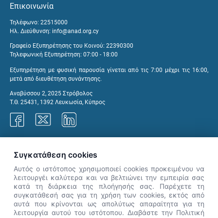
Επικοινωνία
Τηλέφωνο: 22515000
Ηλ. Διεύθυνση:
info@anad.org.cy
Γραφείο Εξυπηρέτησης του Κοινού: 22390300
Τηλεφωνική Εξυπηρέτηση: 07:00 - 18:00
Εξυπηρέτηση με φυσική παρουσία γίνεται από τις 7:00 μέχρι τις 16:00,
μετά από διευθέτηση συνάντησης.
Αναβύσσου 2, 2025 Στρόβολος
Τ.Θ. 25431, 1392 Λευκωσία, Κύπρος
Γραφεία ΑνΑΔ
Συγκατάθεση cookies
Αυτός ο ιστότοπος χρησιμοποιεί cookies προκειμένου να
λειτουργέι καλύτερα και να βελτιώνει την εμπειρία σας
κατά τη διάρκεια της πλοήγησής σας. Παρέχετε τη
×
συγκατάθεσή σας για τη χρήση των cookies, εκτός από
👋 Καλώς ήρθες! Είμαι η Νόησις.
αυτά που κρίνονται ως απολύτως απαραίτητα για τη
Πες μου πώς μπορώ να σε βοηθήσω
λειτουργία αυτού του ιστότοπου. Διαβάστε την Πολιτική