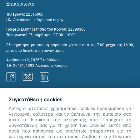
Επικοινωνία
Τηλέφωνο: 22515000
Ηλ. Διεύθυνση:
info@anad.org.cy
Γραφείο Εξυπηρέτησης του Κοινού: 22390300
Τηλεφωνική Εξυπηρέτηση: 07:00 - 18:00
Εξυπηρέτηση με φυσική παρουσία γίνεται από τις 7:00 μέχρι τις 16:00,
μετά από διευθέτηση συνάντησης.
Αναβύσσου 2, 2025 Στρόβολος
Τ.Θ. 25431, 1392 Λευκωσία, Κύπρος
Γραφεία ΑνΑΔ
Συγκατάθεση cookies
Αυτός ο ιστότοπος χρησιμοποιεί cookies προκειμένου να
λειτουργέι καλύτερα και να βελτιώνει την εμπειρία σας
κατά τη διάρκεια της πλοήγησής σας. Παρέχετε τη
×
συγκατάθεσή σας για τη χρήση των cookies, εκτός από
👋 Καλώς ήρθες! Είμαι η Νόησις.
αυτά που κρίνονται ως απολύτως απαραίτητα για τη
Πες μου πώς μπορώ να σε βοηθήσω
λειτουργία αυτού του ιστότοπου. Διαβάστε την Πολιτική