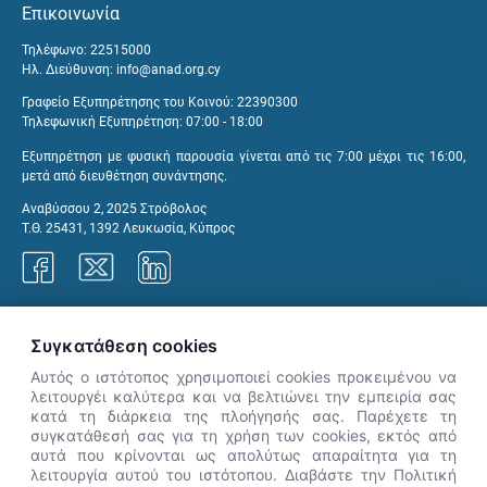
Επικοινωνία
Τηλέφωνο: 22515000
Ηλ. Διεύθυνση:
info@anad.org.cy
Γραφείο Εξυπηρέτησης του Κοινού: 22390300
Τηλεφωνική Εξυπηρέτηση: 07:00 - 18:00
Εξυπηρέτηση με φυσική παρουσία γίνεται από τις 7:00 μέχρι τις 16:00,
μετά από διευθέτηση συνάντησης.
Αναβύσσου 2, 2025 Στρόβολος
Τ.Θ. 25431, 1392 Λευκωσία, Κύπρος
Γραφεία ΑνΑΔ
Συγκατάθεση cookies
Αυτός ο ιστότοπος χρησιμοποιεί cookies προκειμένου να
λειτουργέι καλύτερα και να βελτιώνει την εμπειρία σας
κατά τη διάρκεια της πλοήγησής σας. Παρέχετε τη
×
συγκατάθεσή σας για τη χρήση των cookies, εκτός από
👋 Καλώς ήρθες! Είμαι η Νόησις.
αυτά που κρίνονται ως απολύτως απαραίτητα για τη
Πες μου πώς μπορώ να σε βοηθήσω
λειτουργία αυτού του ιστότοπου. Διαβάστε την Πολιτική