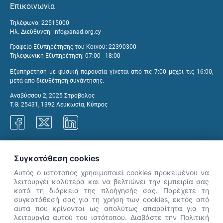
Επικοινωνία
Τηλέφωνο: 22515000
Ηλ. Διεύθυνση:
info@anad.org.cy
Γραφείο Εξυπηρέτησης του Κοινού: 22390300
Τηλεφωνική Εξυπηρέτηση: 07:00 - 18:00
Εξυπηρέτηση με φυσική παρουσία γίνεται από τις 7:00 μέχρι τις 16:00,
μετά από διευθέτηση συνάντησης.
Αναβύσσου 2, 2025 Στρόβολος
Τ.Θ. 25431, 1392 Λευκωσία, Κύπρος
Γραφεία ΑνΑΔ
Συγκατάθεση cookies
Αυτός ο ιστότοπος χρησιμοποιεί cookies προκειμένου να
λειτουργέι καλύτερα και να βελτιώνει την εμπειρία σας
κατά τη διάρκεια της πλοήγησής σας. Παρέχετε τη
×
συγκατάθεσή σας για τη χρήση των cookies, εκτός από
👋 Καλώς ήρθες! Είμαι η Νόησις.
αυτά που κρίνονται ως απολύτως απαραίτητα για τη
Πες μου πώς μπορώ να σε βοηθήσω
λειτουργία αυτού του ιστότοπου. Διαβάστε την Πολιτική