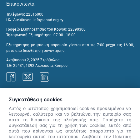
Επικοινωνία
Τηλέφωνο: 22515000
Ηλ. Διεύθυνση:
info@anad.org.cy
Γραφείο Εξυπηρέτησης του Κοινού: 22390300
Τηλεφωνική Εξυπηρέτηση: 07:00 - 18:00
Εξυπηρέτηση με φυσική παρουσία γίνεται από τις 7:00 μέχρι τις 16:00,
μετά από διευθέτηση συνάντησης.
Αναβύσσου 2, 2025 Στρόβολος
Τ.Θ. 25431, 1392 Λευκωσία, Κύπρος
Γραφεία ΑνΑΔ
Συγκατάθεση cookies
Αυτός ο ιστότοπος χρησιμοποιεί cookies προκειμένου να
λειτουργέι καλύτερα και να βελτιώνει την εμπειρία σας
κατά τη διάρκεια της πλοήγησής σας. Παρέχετε τη
×
συγκατάθεσή σας για τη χρήση των cookies, εκτός από
👋 Καλώς ήρθες! Είμαι η Νόησις.
αυτά που κρίνονται ως απολύτως απαραίτητα για τη
Πες μου πώς μπορώ να σε βοηθήσω
λειτουργία αυτού του ιστότοπου. Διαβάστε την Πολιτική