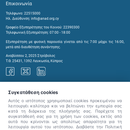
Επικοινωνία
Τηλέφωνο: 22515000
Ηλ. Διεύθυνση:
info@anad.org.cy
Γραφείο Εξυπηρέτησης του Κοινού: 22390300
Τηλεφωνική Εξυπηρέτηση: 07:00 - 18:00
Εξυπηρέτηση με φυσική παρουσία γίνεται από τις 7:00 μέχρι τις 16:00,
μετά από διευθέτηση συνάντησης.
Αναβύσσου 2, 2025 Στρόβολος
Τ.Θ. 25431, 1392 Λευκωσία, Κύπρος
Γραφεία ΑνΑΔ
Συγκατάθεση cookies
Αυτός ο ιστότοπος χρησιμοποιεί cookies προκειμένου να
λειτουργέι καλύτερα και να βελτιώνει την εμπειρία σας
κατά τη διάρκεια της πλοήγησής σας. Παρέχετε τη
×
συγκατάθεσή σας για τη χρήση των cookies, εκτός από
👋 Καλώς ήρθες! Είμαι η Νόησις.
αυτά που κρίνονται ως απολύτως απαραίτητα για τη
Πες μου πώς μπορώ να σε βοηθήσω
λειτουργία αυτού του ιστότοπου. Διαβάστε την Πολιτική