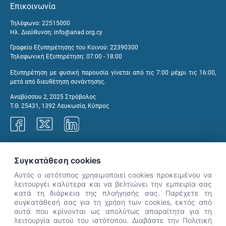
Επικοινωνία
Τηλέφωνο: 22515000
Ηλ. Διεύθυνση:
info@anad.org.cy
Γραφείο Εξυπηρέτησης του Κοινού: 22390300
Τηλεφωνική Εξυπηρέτηση: 07:00 - 18:00
Εξυπηρέτηση με φυσική παρουσία γίνεται από τις 7:00 μέχρι τις 16:00,
μετά από διευθέτηση συνάντησης.
Αναβύσσου 2, 2025 Στρόβολος
Τ.Θ. 25431, 1392 Λευκωσία, Κύπρος
Γραφεία ΑνΑΔ
Συγκατάθεση cookies
Αυτός ο ιστότοπος χρησιμοποιεί cookies προκειμένου να
λειτουργέι καλύτερα και να βελτιώνει την εμπειρία σας
κατά τη διάρκεια της πλοήγησής σας. Παρέχετε τη
×
συγκατάθεσή σας για τη χρήση των cookies, εκτός από
👋 Καλώς ήρθες! Είμαι η Νόησις.
αυτά που κρίνονται ως απολύτως απαραίτητα για τη
Πες μου πώς μπορώ να σε βοηθήσω
λειτουργία αυτού του ιστότοπου. Διαβάστε την Πολιτική