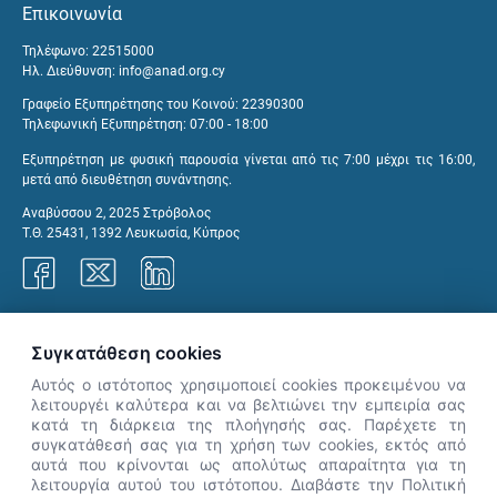
Επικοινωνία
Τηλέφωνο: 22515000
Ηλ. Διεύθυνση:
info@anad.org.cy
Γραφείο Εξυπηρέτησης του Κοινού: 22390300
Τηλεφωνική Εξυπηρέτηση: 07:00 - 18:00
Εξυπηρέτηση με φυσική παρουσία γίνεται από τις 7:00 μέχρι τις 16:00,
μετά από διευθέτηση συνάντησης.
Αναβύσσου 2, 2025 Στρόβολος
Τ.Θ. 25431, 1392 Λευκωσία, Κύπρος
Γραφεία ΑνΑΔ
Συγκατάθεση cookies
Αυτός ο ιστότοπος χρησιμοποιεί cookies προκειμένου να
λειτουργέι καλύτερα και να βελτιώνει την εμπειρία σας
κατά τη διάρκεια της πλοήγησής σας. Παρέχετε τη
×
συγκατάθεσή σας για τη χρήση των cookies, εκτός από
👋 Καλώς ήρθες! Είμαι η Νόησις.
αυτά που κρίνονται ως απολύτως απαραίτητα για τη
Πες μου πώς μπορώ να σε βοηθήσω
λειτουργία αυτού του ιστότοπου. Διαβάστε την Πολιτική