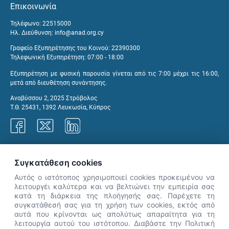
Επικοινωνία
Τηλέφωνο: 22515000
Ηλ. Διεύθυνση:
info@anad.org.cy
Γραφείο Εξυπηρέτησης του Κοινού: 22390300
Τηλεφωνική Εξυπηρέτηση: 07:00 - 18:00
Εξυπηρέτηση με φυσική παρουσία γίνεται από τις 7:00 μέχρι τις 16:00,
μετά από διευθέτηση συνάντησης.
Αναβύσσου 2, 2025 Στρόβολος
Τ.Θ. 25431, 1392 Λευκωσία, Κύπρος
Γραφεία ΑνΑΔ
Συγκατάθεση cookies
Αυτός ο ιστότοπος χρησιμοποιεί cookies προκειμένου να
λειτουργέι καλύτερα και να βελτιώνει την εμπειρία σας
κατά τη διάρκεια της πλοήγησής σας. Παρέχετε τη
×
συγκατάθεσή σας για τη χρήση των cookies, εκτός από
👋 Καλώς ήρθες! Είμαι η Νόησις.
αυτά που κρίνονται ως απολύτως απαραίτητα για τη
Πες μου πώς μπορώ να σε βοηθήσω
λειτουργία αυτού του ιστότοπου. Διαβάστε την Πολιτική