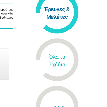
Έρευνες &
ισμού της
ς Αναγκών
Μελέτες
νθρώπινου
Όλα τα
Σχέδια