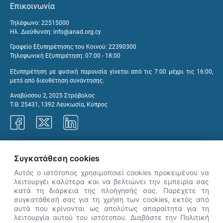
Επικοινωνία
Τηλέφωνο: 22515000
Ηλ. Διεύθυνση:
info@anad.org.cy
Γραφείο Εξυπηρέτησης του Κοινού: 22390300
Τηλεφωνική Εξυπηρέτηση: 07:00 - 18:00
Εξυπηρέτηση με φυσική παρουσία γίνεται από τις 7:00 μέχρι τις 16:00,
μετά από διευθέτηση συνάντησης.
Αναβύσσου 2, 2025 Στρόβολος
Τ.Θ. 25431, 1392 Λευκωσία, Κύπρος
Γραφεία ΑνΑΔ
Συγκατάθεση cookies
Αυτός ο ιστότοπος χρησιμοποιεί cookies προκειμένου να
λειτουργέι καλύτερα και να βελτιώνει την εμπειρία σας
κατά τη διάρκεια της πλοήγησής σας. Παρέχετε τη
×
συγκατάθεσή σας για τη χρήση των cookies, εκτός από
👋 Καλώς ήρθες! Είμαι η Νόησις.
αυτά που κρίνονται ως απολύτως απαραίτητα για τη
Πες μου πώς μπορώ να σε βοηθήσω
λειτουργία αυτού του ιστότοπου. Διαβάστε την Πολιτική