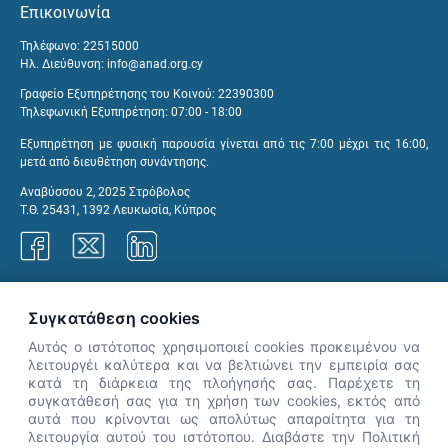
Επικοινωνία
Τηλέφωνο: 22515000
Ηλ. Διεύθυνση:
info@anad.org.cy
Γραφείο Εξυπηρέτησης του Κοινού: 22390300
Τηλεφωνική Εξυπηρέτηση: 07:00 - 18:00
Εξυπηρέτηση με φυσική παρουσία γίνεται από τις 7:00 μέχρι τις 16:00,
μετά από διευθέτηση συνάντησης.
Αναβύσσου 2, 2025 Στρόβολος
Τ.Θ. 25431, 1392 Λευκωσία, Κύπρος
Γραφεία ΑνΑΔ
Συγκατάθεση cookies
Αυτός ο ιστότοπος χρησιμοποιεί cookies προκειμένου να
λειτουργέι καλύτερα και να βελτιώνει την εμπειρία σας
κατά τη διάρκεια της πλοήγησής σας. Παρέχετε τη
×
συγκατάθεσή σας για τη χρήση των cookies, εκτός από
👋 Καλώς ήρθες! Είμαι η Νόησις.
αυτά που κρίνονται ως απολύτως απαραίτητα για τη
Πες μου πώς μπορώ να σε βοηθήσω
λειτουργία αυτού του ιστότοπου. Διαβάστε την Πολιτική