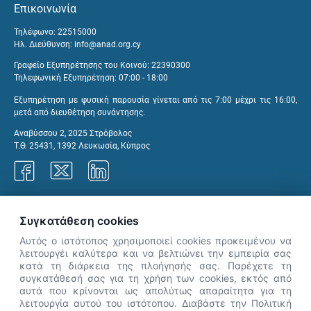
Επικοινωνία
Τηλέφωνο: 22515000
Ηλ. Διεύθυνση:
info@anad.org.cy
Γραφείο Εξυπηρέτησης του Κοινού: 22390300
Τηλεφωνική Εξυπηρέτηση: 07:00 - 18:00
Εξυπηρέτηση με φυσική παρουσία γίνεται από τις 7:00 μέχρι τις 16:00,
μετά από διευθέτηση συνάντησης.
Αναβύσσου 2, 2025 Στρόβολος
Τ.Θ. 25431, 1392 Λευκωσία, Κύπρος
Γραφεία ΑνΑΔ
Συγκατάθεση cookies
Αυτός ο ιστότοπος χρησιμοποιεί cookies προκειμένου να
λειτουργέι καλύτερα και να βελτιώνει την εμπειρία σας
κατά τη διάρκεια της πλοήγησής σας. Παρέχετε τη
×
συγκατάθεσή σας για τη χρήση των cookies, εκτός από
👋 Καλώς ήρθες! Είμαι η Νόησις.
αυτά που κρίνονται ως απολύτως απαραίτητα για τη
Πες μου πώς μπορώ να σε βοηθήσω
λειτουργία αυτού του ιστότοπου. Διαβάστε την Πολιτική