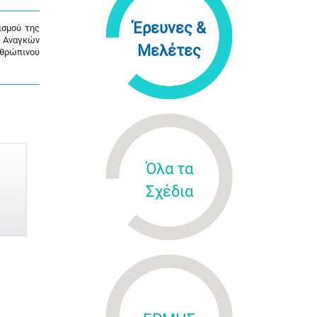
Έρευνες &
ισμού της
ς Αναγκών
Μελέτες
νθρώπινου
Όλα τα
Σχέδια