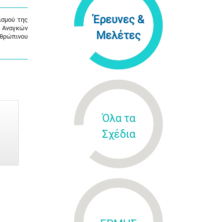
Έρευνες &
ισμού της
ς Αναγκών
Μελέτες
νθρώπινου
Όλα τα
Σχέδια