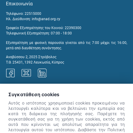
Επικοινωνία
Τηλέφωνο: 22515000
Ηλ. Διεύθυνση:
info@anad.org.cy
Γραφείο Εξυπηρέτησης του Κοινού: 22390300
Τηλεφωνική Εξυπηρέτηση: 07:00 - 18:00
Εξυπηρέτηση με φυσική παρουσία γίνεται από τις 7:00 μέχρι τις 16:00,
μετά από διευθέτηση συνάντησης.
Αναβύσσου 2, 2025 Στρόβολος
Τ.Θ. 25431, 1392 Λευκωσία, Κύπρος
Γραφεία ΑνΑΔ
Συγκατάθεση cookies
Αυτός ο ιστότοπος χρησιμοποιεί cookies προκειμένου να
λειτουργέι καλύτερα και να βελτιώνει την εμπειρία σας
κατά τη διάρκεια της πλοήγησής σας. Παρέχετε τη
×
συγκατάθεσή σας για τη χρήση των cookies, εκτός από
👋 Καλώς ήρθες! Είμαι η Νόησις.
αυτά που κρίνονται ως απολύτως απαραίτητα για τη
Πες μου πώς μπορώ να σε βοηθήσω
λειτουργία αυτού του ιστότοπου. Διαβάστε την Πολιτική