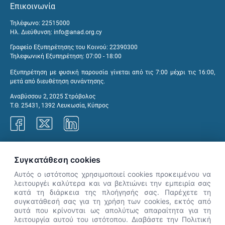
Επικοινωνία
Τηλέφωνο: 22515000
Ηλ. Διεύθυνση:
info@anad.org.cy
Γραφείο Εξυπηρέτησης του Κοινού: 22390300
Τηλεφωνική Εξυπηρέτηση: 07:00 - 18:00
Εξυπηρέτηση με φυσική παρουσία γίνεται από τις 7:00 μέχρι τις 16:00,
μετά από διευθέτηση συνάντησης.
Αναβύσσου 2, 2025 Στρόβολος
Τ.Θ. 25431, 1392 Λευκωσία, Κύπρος
Γραφεία ΑνΑΔ
Συγκατάθεση cookies
Αυτός ο ιστότοπος χρησιμοποιεί cookies προκειμένου να
λειτουργέι καλύτερα και να βελτιώνει την εμπειρία σας
κατά τη διάρκεια της πλοήγησής σας. Παρέχετε τη
×
συγκατάθεσή σας για τη χρήση των cookies, εκτός από
👋 Καλώς ήρθες! Είμαι η Νόησις.
αυτά που κρίνονται ως απολύτως απαραίτητα για τη
Πες μου πώς μπορώ να σε βοηθήσω
λειτουργία αυτού του ιστότοπου. Διαβάστε την Πολιτική