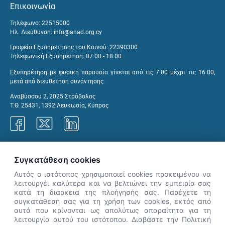
Επικοινωνία
Τηλέφωνο: 22515000
Ηλ. Διεύθυνση:
info@anad.org.cy
Γραφείο Εξυπηρέτησης του Κοινού: 22390300
Τηλεφωνική Εξυπηρέτηση: 07:00 - 18:00
Εξυπηρέτηση με φυσική παρουσία γίνεται από τις 7:00 μέχρι τις 16:00,
μετά από διευθέτηση συνάντησης.
Αναβύσσου 2, 2025 Στρόβολος
Τ.Θ. 25431, 1392 Λευκωσία, Κύπρος
Γραφεία ΑνΑΔ
Συγκατάθεση cookies
Αυτός ο ιστότοπος χρησιμοποιεί cookies προκειμένου να
λειτουργέι καλύτερα και να βελτιώνει την εμπειρία σας
κατά τη διάρκεια της πλοήγησής σας. Παρέχετε τη
×
συγκατάθεσή σας για τη χρήση των cookies, εκτός από
👋 Καλώς ήρθες! Είμαι η Νόησις.
αυτά που κρίνονται ως απολύτως απαραίτητα για τη
Πες μου πώς μπορώ να σε βοηθήσω
λειτουργία αυτού του ιστότοπου. Διαβάστε την Πολιτική